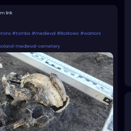
m link
etons
#tombs
#medieval
#Borkowo
#warriors
o-poland-medieval-cemetery