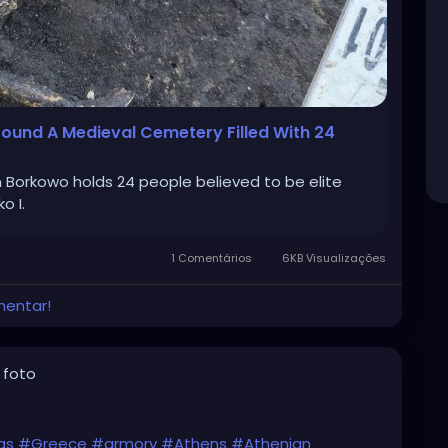
Found A Medieval Cemetery Filled With 24
 Borkowo holds 24 people believed to be elite
o I.
1 Comentários
6KB Visualizações
mentar!
 foto
as
#Greece
#armory
#Athens
#Athenian