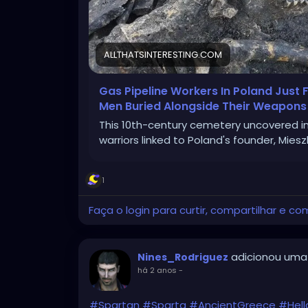
ALLTHATSINTERESTING.COM
Gas Pipeline Workers In Poland Just 
Men Buried Alongside Their Weapons
This 10th-century cemetery uncovered in
warriors linked to Poland's founder, Mieszk
1
Faça o login para curtir, compartilhar e co
adicionou uma
Nines_Rodriguez
há 2 anos
-
#Spartan
#Sparta
#AncientGreece
#Hell