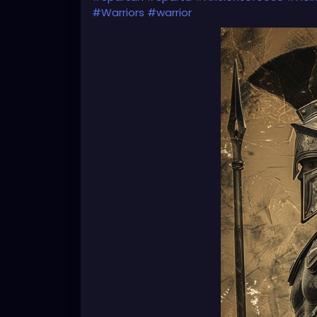
#Warriors
#warrior