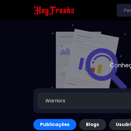
Conheç
Publicações
Blogs
Usuár