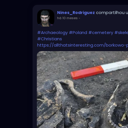
compartilhou u
Nines_Rodriguez
há 10 meses
-
#Archaeology
#Poland
#cemetery
#skel
#Christians
https://allthatsinteresting.com/borkow