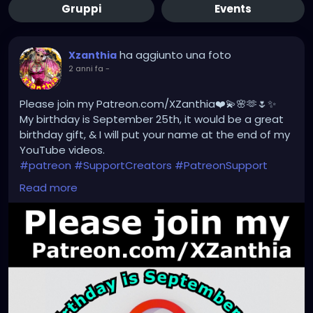
Gruppi
Events
ha aggiunto una foto
Xzanthia
2 anni fa
-
Please join my Patreon.com/XZanthia❤️💫🌸🫶🌷✨
My birthday is September 25th, it would be a great
birthday gift, & I will put your name at the end of my
YouTube videos.
#patreon
#SupportCreators
#PatreonSupport
#ExclusiveContent
#JoinTheCommunity
Read more
#BecomeAPatron
#Crowdfunding
#CreatorsOnPatreon
#SupportArtists
#FanSupport
#CreativeCommunity
#BehindTheScenes
#CreatorEconomy
#IndependentCreator
#SubscribeNow
#PatreonPerks
#MembersOnly
#SupportSmallCreators
#CreativeFunding
#SupportMyWork