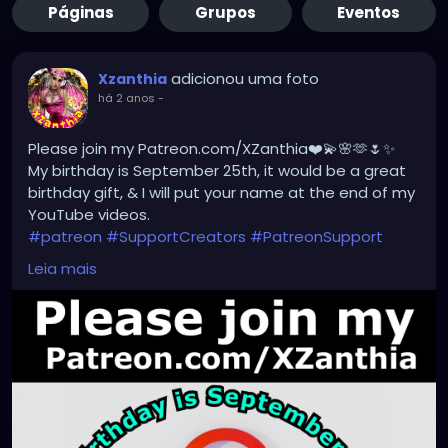
Páginas
Grupos
Eventos
adicionou uma foto
Xzanthia
há 2 anos
-
Please join my Patreon.com/XZanthia❤️💫🌸🫶🌷✨
My birthday is September 25th, it would be a great
birthday gift, & I will put your name at the end of my
YouTube videos.
#patreon
#SupportCreators
#PatreonSupport
#ExclusiveContent
#JoinTheCommunity
Leia mais
#BecomeAPatron
#Crowdfunding
#CreatorsOnPatreon
#SupportArtists
#FanSupport
#CreativeCommunity
#BehindTheScenes
#CreatorEconomy
#IndependentCreator
#SubscribeNow
#PatreonPerks
#MembersOnly
#SupportSmallCreators
#CreativeFunding
#SupportMyWork