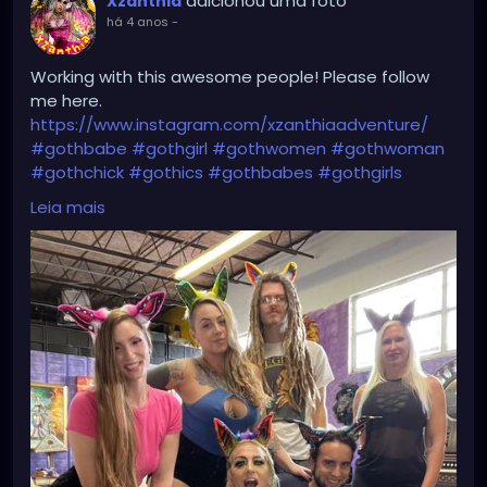
adicionou uma foto
Xzanthia
há 4 anos
-
Working with this awesome people! Please follow
me here.
https://www.instagram.com/xzanthiaadventure/
#gothbabe
#gothgirl
#gothwomen
#gothwoman
#gothchick
#gothics
#gothbabes
#gothgirls
#gothwomens
#gothwomans
#gothchicks
#goth
Leia mais
#gothlady
#gothiclady
#gothladies
#gothicladies
#gothicbabe
#gothicgirl
#gothicwomen
#gothicwoman
#gothicchick
#gothchicksrule
#gothicbeauty
#beautifulgoth
#beautifulgothic
#dreadheadedbabe
#dreadheadz