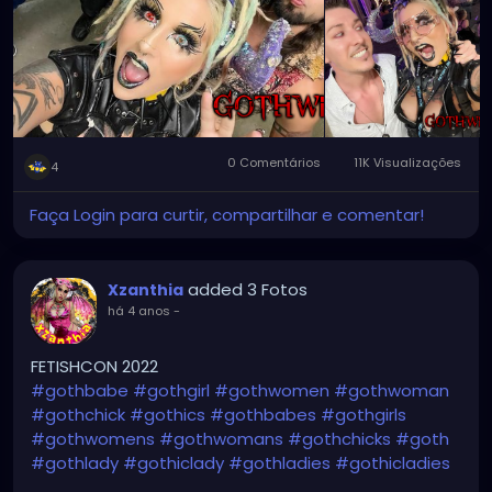
0 Comentários
11K Visualizações
4
Faça Login para curtir, compartilhar e comentar!
added 3 Fotos
Xzanthia
há 4 anos
-
FETISHCON 2022
#gothbabe
#gothgirl
#gothwomen
#gothwoman
#gothchick
#gothics
#gothbabes
#gothgirls
#gothwomens
#gothwomans
#gothchicks
#goth
#gothlady
#gothiclady
#gothladies
#gothicladies
#gothicbabe
#gothicgirl
#gothicwomen