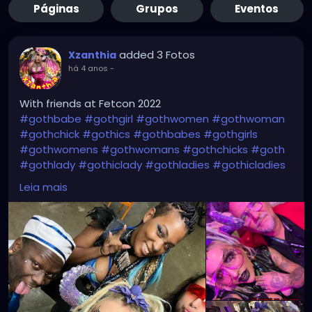
Páginas
Grupos
Eventos
added 3 Fotos
Xzanthia
há 4 anos
-
With friends at Fetcon 2022
#gothbabe
#gothgirl
#gothwomen
#gothwoman
#gothchick
#gothics
#gothbabes
#gothgirls
#gothwomens
#gothwomans
#gothchicks
#goth
#gothlady
#gothiclady
#gothladies
#gothicladies
#gothicbabe
#gothicgirl
#gothicwomen
Leia mais
#gothicwoman
#gothicchick
#gothchicksrule
#gothicbeauty
#beautifulgoth
#beautifulgothic
#dreadheadedbabe
#dreadheadz