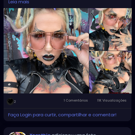
Leia mais
#gothicwoman
#gothicchick
#gothchicksrule
#gothicbeauty
#beautifulgoth
#beautifulgothic
#dreadheadedbabe
#dreadheadz
1 Comentários
11K Visualizações
2
Faça Login para curtir, compartilhar e comentar!