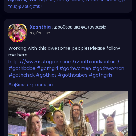
τους φίλους σου!
πρόσθεσε μια φωτογραφία
Xzanthia
4 χρόνια πριν
-
Working with this awesome people! Please follow
me here.
https://www.instagram.com/xzanthiaadventure/
#gothbabe
#gothgirl
#gothwomen
#gothwoman
#gothchick
#gothics
#gothbabes
#gothgirls
#gothwomens
#gothwomans
#gothchicks
#goth
Διάβασε περισσότερα
#gothlady
#gothiclady
#gothladies
#gothicladies
#gothicbabe
#gothicgirl
#gothicwomen
#gothicwoman
#gothicchick
#gothchicksrule
#gothicbeauty
#beautifulgoth
#beautifulgothic
#dreadheadedbabe
#dreadheadz