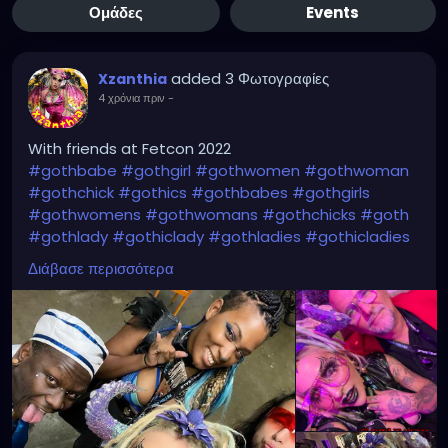
Ομάδες
Events
added 3 Φωτογραφίες
Xzanthia
4 χρόνια πριν
-
With friends at Fetcon 2022
#gothbabe
#gothgirl
#gothwomen
#gothwoman
#gothchick
#gothics
#gothbabes
#gothgirls
#gothwomens
#gothwomans
#gothchicks
#goth
#gothlady
#gothiclady
#gothladies
#gothicladies
#gothicbabe
#gothicgirl
#gothicwomen
Διάβασε περισσότερα
#gothicwoman
#gothicchick
#gothchicksrule
#gothicbeauty
#beautifulgoth
#beautifulgothic
#dreadheadedbabe
#dreadheadz