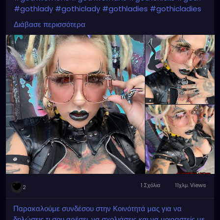
#gothlady
#gothiclady
#gothladies
#gothicladies
#gothicbabe
#gothicgirl
#gothicwomen
Διάβασε περισσότερα
#gothicwoman
#gothicchick
#gothchicksrule
#gothicbeauty
#beautifulgoth
#beautifulgothic
#dreadheadedbabe
#dreadheadz
1 Σχόλια
11χλμ. Views
2
Παρακαλούμε συνδέσου στην Κοινότητά μας για να
δηλώσεις τι σου αρέσει, να σχολιάσεις και να μοιραστείς με