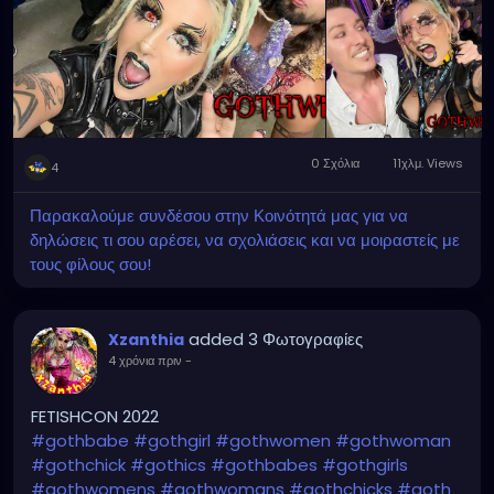
0 Σχόλια
11χλμ. Views
4
Παρακαλούμε συνδέσου στην Κοινότητά μας για να
δηλώσεις τι σου αρέσει, να σχολιάσεις και να μοιραστείς με
τους φίλους σου!
added 3 Φωτογραφίες
Xzanthia
4 χρόνια πριν
-
FETISHCON 2022
#gothbabe
#gothgirl
#gothwomen
#gothwoman
#gothchick
#gothics
#gothbabes
#gothgirls
#gothwomens
#gothwomans
#gothchicks
#goth