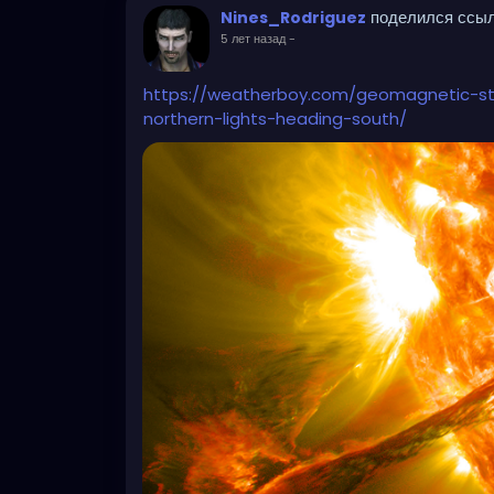
поделился ссы
Nines_Rodriguez
5 лет назад
-
https://weatherboy.com/geomagnetic-s
northern-lights-heading-south/