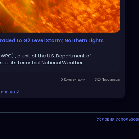
ded to G2 Level Storm; Northern Lights
PC) , a unit of the U.S. Department of
e its terrestrial National Weather...
0 Комментарии
3Кб Просмотры
тировать!
Условия использо