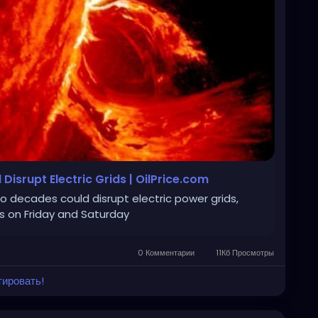
Disrupt Electric Grids | OilPrice.com
o decades could disrupt electric power grids,
ns on Friday and Saturday
0 Комментарии
11Кб Просмотры
тировать!