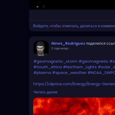
Войдите, чтобы отмечать, делиться и коммен
поделился ссы
Nines_Rodriguez
2 года назад
-
#geomagnetic_storm
#geomagnetic
#s
#South_Africa
#Northern_Lights
#solar_
#plasma
#space_weather
#NOAA_SWP
https://oilprice.com/Energy/Energy-Gener
Electric-Grids.html
Читать далее