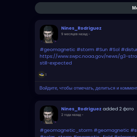
М
Nines_Rodriguez
9 месяцев назад
-
#geomagnetic
#storm
#Sun
#Sol
#distu
https://www.swpc.noaa.gov/news/g3-str
still-expected
1
Войдите, чтобы отмечать, делиться и коммен
added 2 фото
Nines_Rodriguez
2 года назад
-
#geomagnetic_storm
#geomagnetic
#s
#solar_storm
#magnetic_field
#plasma