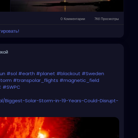
0 Комментарии
7Кб Просмотры
тировать!
лкой
un
#sol
#earth
#planet
#blackout
#Sweden
storm
#transpolar_flights
#magnetic_field
C
#SWPC
al/Biggest-Solar-Storm-in-19-Years-Could-Disrupt-