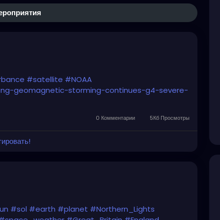
ероприятия
rbance
#satellite
#NOAA
ong-geomagnetic-storming-continues-g4-severe-
0 Комментарии
5Кб Просмотры
тировать!
un
#sol
#earth
#planet
#Northern_Lights
#space_weather
#Great_Britain
#England