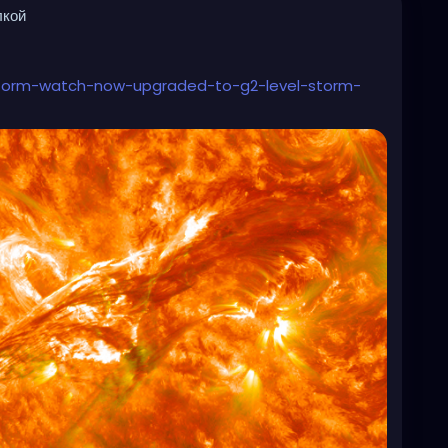
лкой
torm-watch-now-upgraded-to-g2-level-storm-