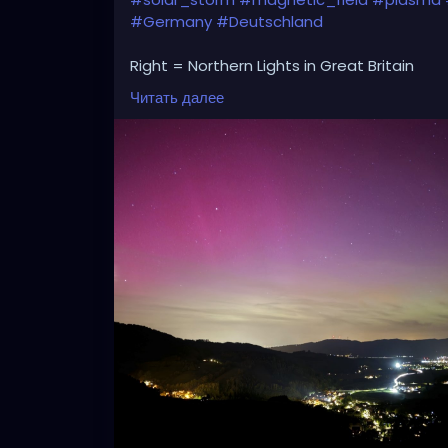
#Germany
#Deutschland
Right = Northern Lights in Great Britain
Читать далее
Left= Northern Lights in Germany
(yesterday due to G5 geomagnetic storm