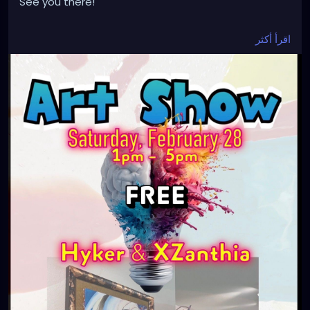
See you there!
#ArtShow
#FloridaArt
#MyakkaCity
#LandOfID
اقرأ أكثر
#Hyker
#XZanthia
#ContemporaryArt
#SupportLocalArtists
#ArtExhibit
#CreativeMinds
#ArtLovers
#FreeEvent
#GalleryShow
#VisualArt
#ArtCommunity