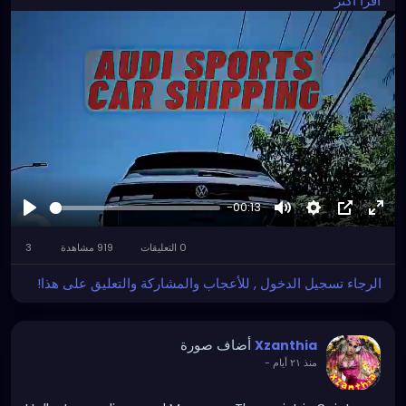
اقرأ أكثر
affordable, and efficient vehicle transportation
across the USA. Enjoy door-to-door service,
experienced carriers, competitive pricing, and on-
time delivery. Whether relocating, buying, or selling a
vehicle, request a free quote today for dependable
Georgia to Florida car transport services.
Visit us:
https://l1nq.com/f8yv2js
-00:13
لعب
كتم
Settings
صورة
اشة
3
919 مشاهدة
0 التعليقات
الصوت
داخل
كاملة
صورة
الرجاء تسجيل الدخول , للأعجاب والمشاركة والتعليق على هذا!
أضاف صورة
Xzanthia
-
منذ ٢١ أيام