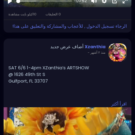
-00:52
لعب
كتم
Settings
صورة
اشة
كاملة
داخل
الصوت
0 التعليقات
10كيلو بايت مشاهدة
صورة
الرجاء تسجيل الدخول , للأعجاب والمشاركة والتعليق على هذا!
أضاف عرض جديد
Xzanthia
-
منذ ٢ أشهر
SAT 6/6 1-4pm XZanthia’s ARTSHOW
@ 1626 49th St S
Gulfport, FL 33707
PLZ TXT 727-370-3311 if u want a massage
اقرأ أكثر
#GulfportFL
#StPete
#StPetersburgFL
#TampaBay
#TampaBayFlorida
#VisitStPete
#LoveStPete
#FloridaArtist
#FloridaArt
#TampaArtist