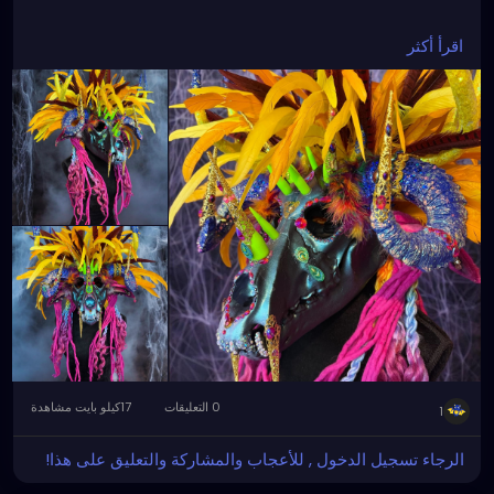
#HandmadeArt
#WearableArt
#AvantGardeArt
اقرأ أكثر
#SurrealArt
#FantasyArt
#ArtHeaddress
#CostumeArt
#MixedMediaArt
#SculpturalArt
#FantasyCostume
#CreatureDesign
#DarkArt
#PsychedelicArt
#VisionaryArt
#ExperimentalArt
#ArtisticExpression
#CreativeProcess
#ArtPhotography
#ArtistLife
#OneOfAKindArt
#FloridaArtist
#StPetersburgFL
#GulfportFL
#TampaBayArtists
#ArtCommunity
#ArtInspiration
0 التعليقات
17كيلو بايت مشاهدة
1
الرجاء تسجيل الدخول , للأعجاب والمشاركة والتعليق على هذا!