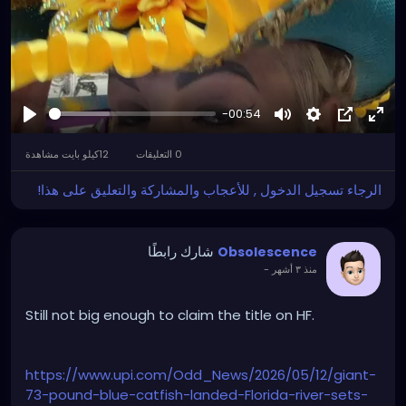
#StPeteArtist
#GulfportArtist
#LocalArt
#SupportLocalArtists
#ArtGallery
#DarkArt
#SurrealArt
#PsychedelicArt
#HorrorArt
#FloridaEvents
#PinellasCounty
#DowntownGulfport
#BeachBoulevard
-00:54
#SunshineCity
#ExploreFlorida
#CreativeFlorida
لعب
كتم
Settings
صورة
اشة
#TampaBayCreatives
كاملة
داخل
الصوت
0 التعليقات
12كيلو بايت مشاهدة
صورة
الرجاء تسجيل الدخول , للأعجاب والمشاركة والتعليق على هذا!
شارك رابطًا
Obsolescence
-
منذ ٣ أشهر
Still not big enough to claim the title on HF.
https://www.upi.com/Odd_News/2026/05/12/giant-
73-pound-blue-catfish-landed-Florida-river-sets-