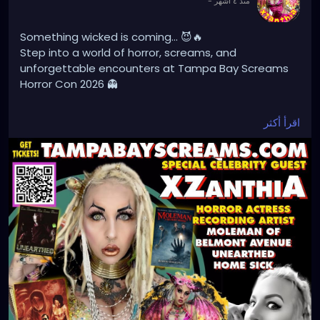
-
منذ ٤ أشهر
Something wicked is coming… 😈🔥
Step into a world of horror, screams, and
unforgettable encounters at Tampa Bay Screams
Horror Con 2026 👻
Meet the hauntingly iconic Xzanthia and experience
اقرأ أكثر
fear like never before…
📅 May 8–9, 2026
📍 Clearwater, Florida
Are you ready to face your fears?
🎟️ Tickets available now!