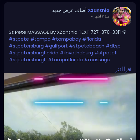
أضاف عرض جديد
Xzanthia
-
منذ ٢ أشهر
St Pete MASSAGE By XZanthia TEXT 727-370-3311 🌹
#stpete
#tampa
#tampabay
#florida
#stpetersburg
#gulfport
#stpetebeach
#dtsp
#stpetersburgflorida
#ilovetheburg
#stpetefl
#stpetersburgfl
#tampaflorida
#massage
#massagetherapy
اقرأ أكثر
#clearwaterbeach
#sarasota
#tampafl
#downtownstpete
#southtampa
#neuromuscular
#largo
#igersstpete
#Pinellascounty
#ilovestpete
#massageTherapist
#instaburg
#brandon
#palmharbor
#Clearwater