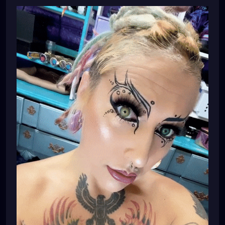
#dreadlockstyles
#dreadlockstyle
#dreadlocksdaily
#dreadlockshare
#dreadlockshair
#dreadlockstylesforwomen
#dreadlocksstyles
#dreadlocksgirl
#beautydreadlocks
#dreadlocksinstraighthair
#girlswithdreadlocks
#caucasiandreadlocks
#blondedreadlocks
#dreadlockgirl
#dreadlockgirls
#dreadlockwoman
#dreadlocklady
#dreadhead
#dreadheadsdoitbetter
#dreadheads
#dreadheadbeauty
#dreadheadnation
#dreadheadshawty
#dreadheadgirls
#dreadheadwomen
#dreadheadgirl
#dreadheadlover
#dreadheadqueen
#dreadheadhottie
🌸💕🌸💕💜⚙️🌸💕💜