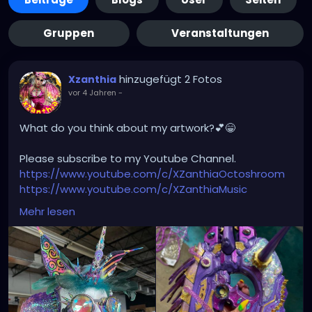
Gruppen
Veranstaltungen
hinzugefügt 2 Fotos
Xzanthia
vor 4 Jahren
-
What do you think about my artwork?💕😁
Please subscribe to my Youtube Channel.
https://www.youtube.com/c/XZanthiaOctoshroom
https://www.youtube.com/c/XZanthiaMusic
And please follow me on my social media account.
Mehr lesen
https://linktr.ee/xzanthiaadventure
https://www.tiktok.com/@
xzanthia.octoshroom?
lang=en
https://www.facebook.com/XZanthiaOctoshroom
https://twitter.com/XZanthiaDOTcom
https://www.instagram.com/xzanthiaadventure/
Thank you sooooooooooooooo much!🌸💕😁💜☺️⭐️