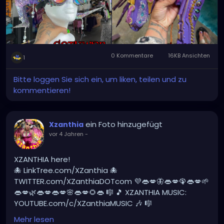
#tattooedcommunity
#tattooedmodels
#tattooedandfit
#tattooedpinup
#tattooedladies
#tattooedhotties
#tattooedandsexy
#tattooedmoms
#tattooed_body_art
0 Kommentare
16KB Ansichten
1
#tattooedgirlsofig
#tattooedyogi
#tattooedgirlsdoitbetter
#tattooedlegs
Bitte loggen Sie sich ein, um liken, teilen und zu
#tattooedbeauty
#burnerswithoutborders
kommentieren!
#afterburners
#dreadlocks
#dreadlockstyles
#dreadlock
#dreadlockstyle
#dreadlockshair
#dreadlockshair
#dreadlocklifestyle
ein Foto hinzugefügt
Xzanthia
#dreadlocksdaily
#dreadlockgirl
#dreadlockjourney
vor 4 Jahren
-
#dreadlockmaintenance
#dreadlocksstyles
#dreadlockrasta
@landofid
XZANTHIA here!
@thenaturalmeetingplace
🐙 LinkTree.com/XZanthia 🐙
TWITTER.com/XZanthiaDOTcom 💜👄💋🦋👄💋🦚👄💋🌱
👄💋🌿👄💋👄💋🌸👄💋🌻👄 🎼 🎵 XZANTHIA MUSIC:
YOUTUBE.com/c/XZanthiaMUSIC 🎶 🎼
PATREON.com/XZanthia⭐️🌹
#dreadlocks
Mehr lesen