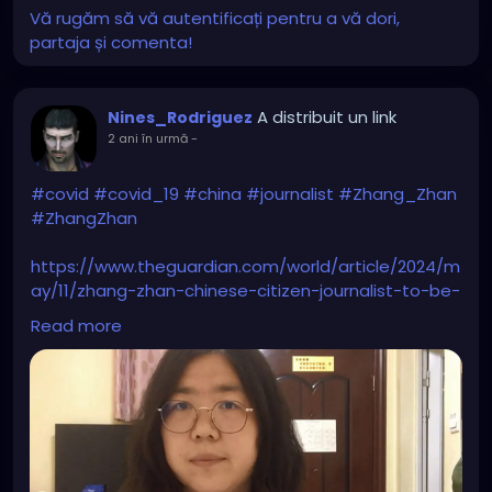
Vă rugăm să vă autentificați pentru a vă dori,
partaja și comenta!
A distribuit un link
Nines_Rodriguez
2 ani în urmă
-
#covid
#covid_19
#china
#journalist
#Zhang_Zhan
#ZhangZhan
https://www.theguardian.com/world/article/2024/m
ay/11/zhang-zhan-chinese-citizen-journalist-to-be-
freed-covid-wuhan-pandemic
Read more