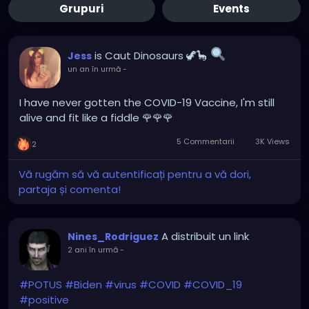
Grupuri
Events
is Caut Dinosaurs 🦖🦕
Jess
un an în urmă
-
I have never gotten the COVID-19 Vaccine, I'm still
alive and fit like a fiddle 🌹🌹🌹
5 Commentarii
3K Views
2
Vă rugăm să vă autentificați pentru a vă dori,
partaja și comenta!
A distribuit un link
Nines_Rodriguez
2 ani în urmă
-
#POTUS
#Biden
#virus
#COVID
#COVID_19
#positive