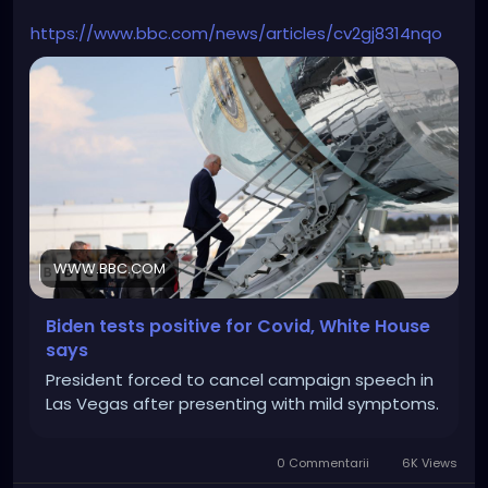
https://www.bbc.com/news/articles/cv2gj8314nqo
WWW.BBC.COM
Biden tests positive for Covid, White House
says
President forced to cancel campaign speech in
Las Vegas after presenting with mild symptoms.
0 Commentarii
6K Views