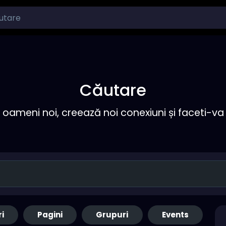
Căutare
ameni noi, creează noi conexiuni și faceti-va 
ri
Pagini
Grupuri
Events