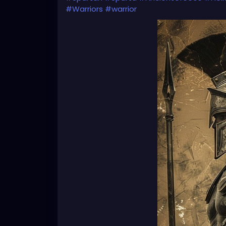
#Warriors
#warrior