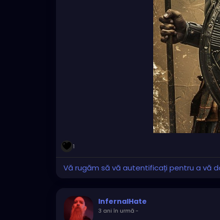
1
Vă rugăm să vă autentificați pentru a vă do
InfernalHate
3 ani în urmă
-