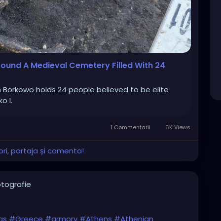
Found A Medieval Cemetery Filled With 24
 Borkowo holds 24 people believed to be elite
o I.
1 Commentarii
6K Views
ri, partaja și comenta!
tografie
as
#Greece
#armory
#Athens
#Athenian