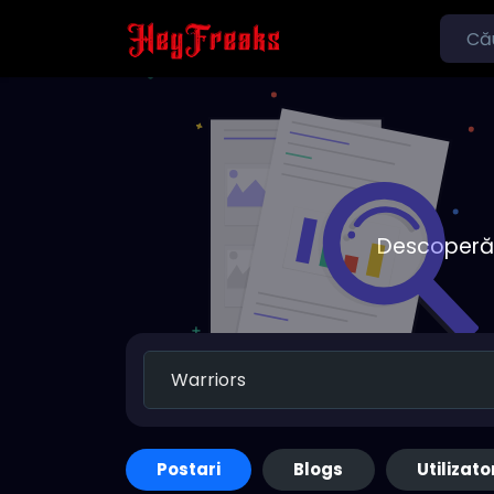
Descoperă o
Postari
Blogs
Utilizato