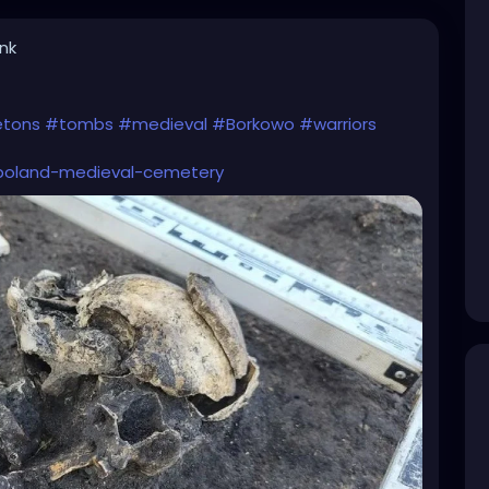
ink
etons
#tombs
#medieval
#Borkowo
#warriors
o-poland-medieval-cemetery