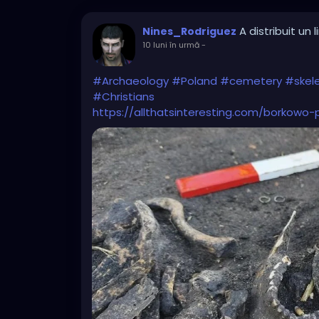
A distribuit un l
Nines_Rodriguez
10 luni în urmă
-
#Archaeology
#Poland
#cemetery
#skel
#Christians
https://allthatsinteresting.com/borkow