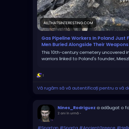
ALLTHATSINTERESTING.COM
Gas Pipeline Workers In Poland Just 
Men Buried Alongside Their Weapons
This 10th-century cemetery uncovered in
warriors linked to Poland's founder, Mieszk
1
Vă rugăm să vă autentificați pentru a vă do
a adăugat o fo
Nines_Rodriguez
2 ani în urmă
-
#Spartan
#Sparta
#AncientGreece
#Hell