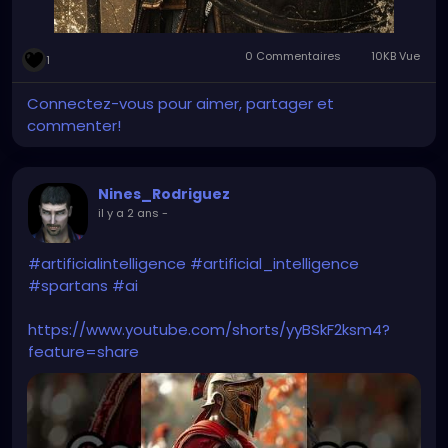
0 Commentaires
10KB Vue
1
Connectez-vous pour aimer, partager et
commenter!
Nines_Rodriguez
il y a 2 ans
-
#artificialintelligence
#artificial_intelligence
#spartans
#ai
https://www.youtube.com/shorts/yyBSkF2ksm4?
feature=share