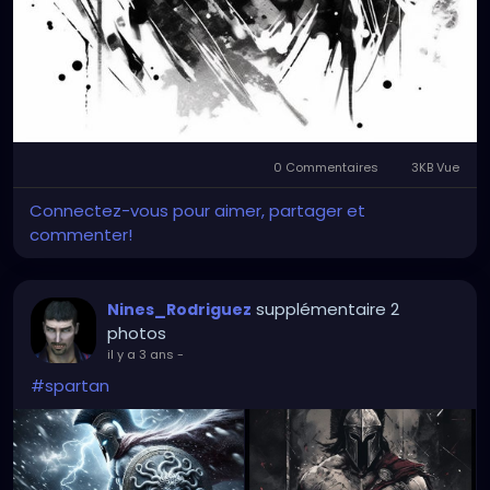
0 Commentaires
3KB Vue
Connectez-vous pour aimer, partager et
commenter!
supplémentaire 2
Nines_Rodriguez
photos
il y a 3 ans
-
#spartan