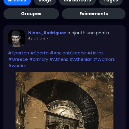
Groupes
Evènements
a ajouté une photo
Nines_Rodriguez
il y a 2 ans
-
#Spartan
#Sparta
#AncientGreece
#Hellas
#Greece
#armory
#Athens
#Athenian
#Warriors
#warrior