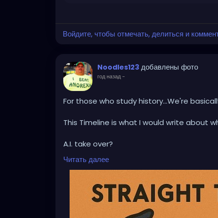
Войдите, чтобы отмечать, делиться и коммен
добавлены фото
Noodles123
год назад
-
For those who study history...We're basically
This Timeline is what I would write about w
A.I. take over?
Читать далее
Android robots?
Drone wars?
Billionaires trying to be space barons like