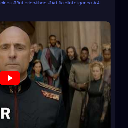
hines
#ButlerianJihad
#ArtificialInteligence
#AI