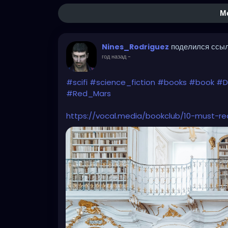
М
поделился ссы
Nines_Rodriguez
год назад
-
#scifi
#science_fiction
#books
#book
#D
#Red_Mars
https://vocal.media/bookclub/10-must-re