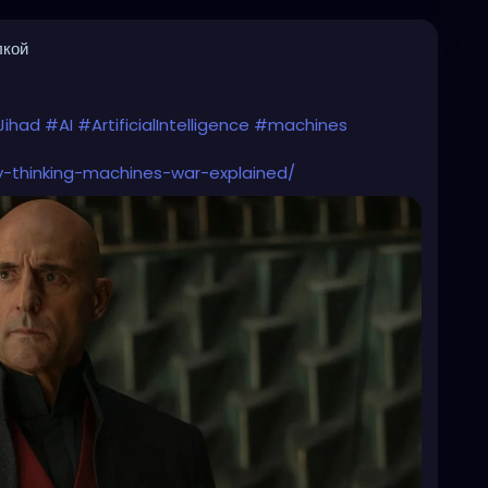
лкой
Jihad
#AI
#ArtificialIntelligence
#machines
-thinking-machines-war-explained/