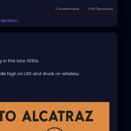
0 Комментарии
10Кб Просмотры
тировать!
 in the late 1930s.
hile high on LSD and drunk on whiskey.
 some terrible Dune movie sequel?