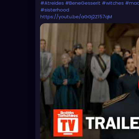
#Atreides
#BeneGesserit
#witches
#mac
#sisterhood
https://youtu.be/aGGj2Z157qM