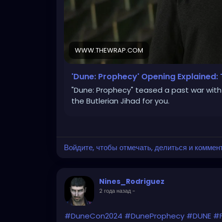
WWW.THEWRAP.COM
'Dune: Prophecy' Opening Explained: 
"Dune: Prophecy" teased a past war with
the Butlerian Jihad for you.
Войдите, чтобы отмечать, делиться и коммен
Nines_Rodriguez
2 года назад
-
#DuneCon2024
#DuneProphecy
#DUNE
#F