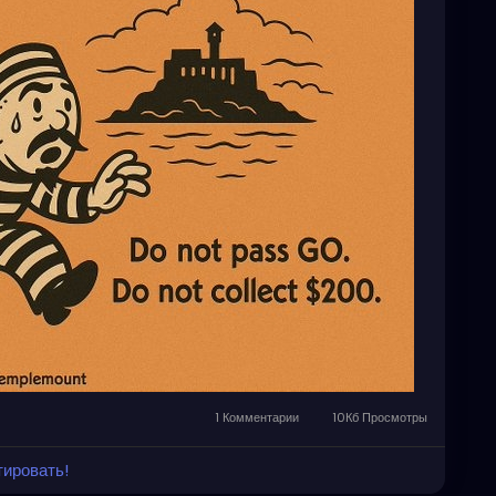
austs in multiple countries?
from the world finding out they were doing weird "Eyes
 Vax that is causing Cancer, Strokes and what will
rld due to Vaxxed Induced Infertility?
vil unrest due to Open Borders?
unism or EXTREME Facism?
ipulated to repeat history.
1 Комментарии
10Кб Просмотры
тировать!