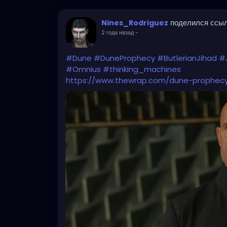
поделился ссы
Nines_Rodriguez
2 года назад
-
#Dune
#DuneProphecy
#ButlerianJihad
#
#Omnius
#thinking_machines
https://www.thewrap.com/dune-prophecy