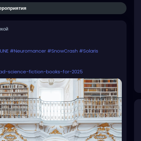
ероприятия
лкой
UNE
#Neuromancer
#SnowCrash
#Solaris
ad-science-fiction-books-for-2025