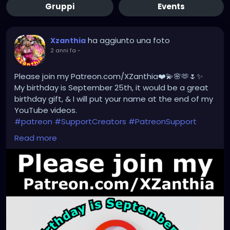
Gruppi
Events
ha aggiunto una foto
Xzanthia
2 anni fa
-
Please join my Patreon.com/XZanthia❤️💫🌸🫶🌷✨
My birthday is September 25th, it would be a great
birthday gift, & I will put your name at the end of my
YouTube videos.
#patreon
#SupportCreators
#PatreonSupport
#ExclusiveContent
#JoinTheCommunity
Read more
#BecomeAPatron
#Crowdfunding
#CreatorsOnPatreon
#SupportArtists
#FanSupport
#CreativeCommunity
#BehindTheScenes
#CreatorEconomy
#IndependentCreator
#SubscribeNow
#PatreonPerks
#MembersOnly
#SupportSmallCreators
#CreativeFunding
#SupportMyWork