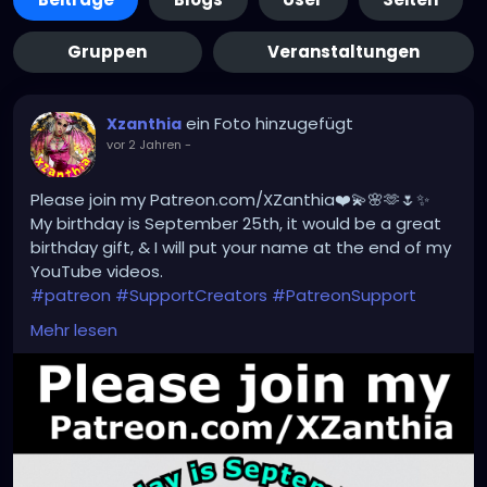
Gruppen
Veranstaltungen
ein Foto hinzugefügt
Xzanthia
vor 2 Jahren
-
Please join my Patreon.com/XZanthia❤️💫🌸🫶🌷✨
My birthday is September 25th, it would be a great
birthday gift, & I will put your name at the end of my
YouTube videos.
#patreon
#SupportCreators
#PatreonSupport
#ExclusiveContent
#JoinTheCommunity
Mehr lesen
#BecomeAPatron
#Crowdfunding
#CreatorsOnPatreon
#SupportArtists
#FanSupport
#CreativeCommunity
#BehindTheScenes
#CreatorEconomy
#IndependentCreator
#SubscribeNow
#PatreonPerks
#MembersOnly
#SupportSmallCreators
#CreativeFunding
#SupportMyWork