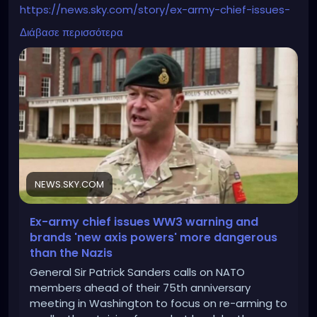
https://news.sky.com/story/ex-army-chief-issues-
ww3-warning-and-brands-new-axis-powers-more-
Διάβασε περισσότερα
dangerous-than-the-nazis-13175523
NEWS.SKY.COM
Ex-army chief issues WW3 warning and
brands 'new axis powers' more dangerous
than the Nazis
General Sir Patrick Sanders calls on NATO
members ahead of their 75th anniversary
meeting in Washington to focus on re-arming to