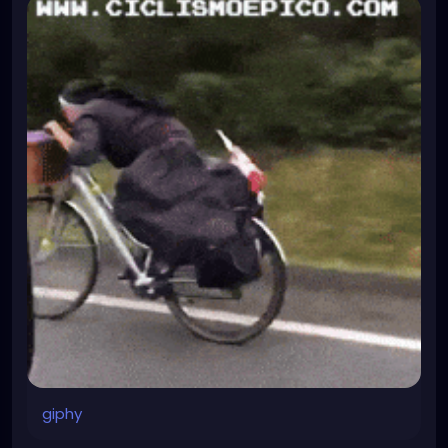
week!
giphy