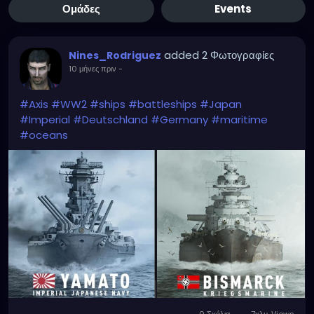
Ομάδες
Events
added 2 Φωτογραφίες
Nines_Rodriguez
10 μήνες πριν
-
#Axis
#WW2
#ships
#battleships
#Japan
#Imperial
#Deutschland
#Germany
#maritime
#oceans