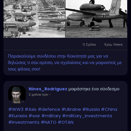
0 Σχόλια
5χλμ. Views
Παρακαλούμε συνδέσου στην Κοινότητά μας για να
δηλώσεις τι σου αρέσει, να σχολιάσεις και να μοιραστείς με
τους φίλους σου!
μοιράστηκε ένα σύνδεσμο
Nines_Rodriguez
2 χρόνια πριν
-
#WW3
#Axis
#defence
#Ukraine
#Russia
#China
#Eurasia
#war
#military
#military_investments
#investments
#NATO
#OTAN