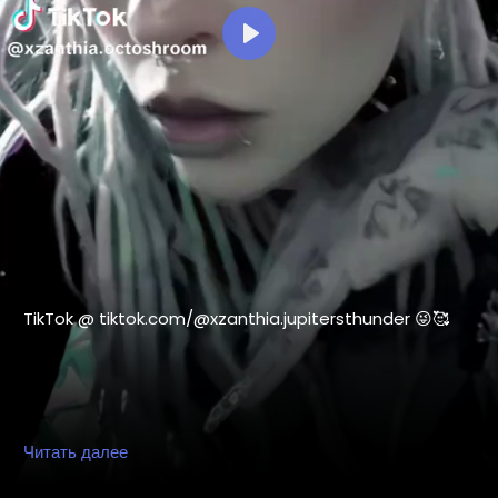
Воспроизвести
Условия использо
TikTok @ tiktok.com/@xzanthia.jupitersthunder 😜🥰
#DarkMusic
,
#HorrorMusic
,
#GothMusic
,
Читать далее
#IndustrialMusic
,
#Darkwave
,
#ElectroGoth
,
#HorrorPop
,