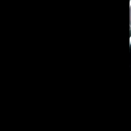
Форумы
Merits
© 2026 HeyFreaks.com
Russian