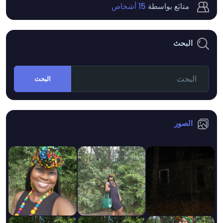
متابَع بواسطة
15 أشخاص
البحث
البحث
الصور