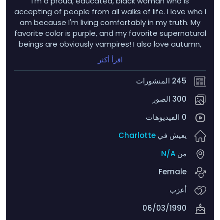
I'm a proud, educated, black woman who is
accepting of people from all walks of life. I love who I
am because I'm living comfortably in my truth. My
favorite color is purple, and my favorite supernatural
beings are obviously vampires! I also love autumn,
hydrangeas, tulips, dahlias, nesting dolls, wind
اقرأ أكثر
chimes, and sunflowers! I get very flustered when
someone winks at me LMAO...and uhh...men with
245 المنشورات
tongue rings >>>>>>
300 الصور
0 الفيديوهات
يعيش في
Charlotte
من
N/A
Female
أعزب
06/03/1990