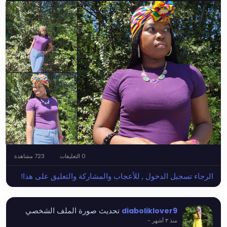
0 التعليقات
723 مشاهدة
الرجاء تسجيل الدخول , للأعجاب والمشاركة والتعليق على هذا!
تحديث صورة الملف الشخصي
diaboliklover9
منذ ٣ أشهر
-