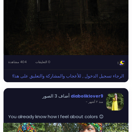
0 التعليقات
404 مشاهدة
1
الرجاء تسجيل الدخول , للأعجاب والمشاركة والتعليق على هذا!
أضاف 3 الصور
diaboliklover9
منذ ٢ أشهر
-
You already know how I feel about colors 😊