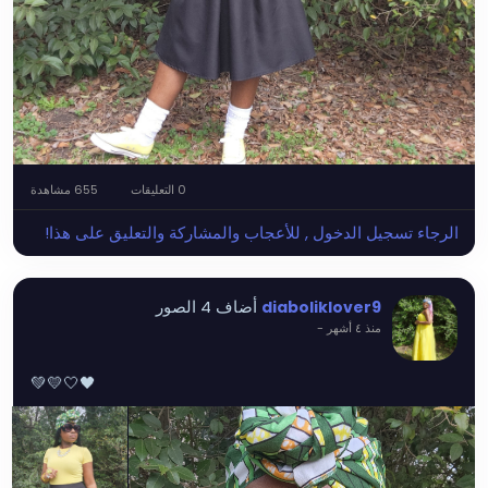
0 التعليقات
655 مشاهدة
الرجاء تسجيل الدخول , للأعجاب والمشاركة والتعليق على هذا!
أضاف 4 الصور
diaboliklover9
منذ ٤ أشهر
-
💚💛🤍🖤