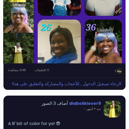
+1
0 التعليقات
648 مشاهدة
1
الرجاء تسجيل الدخول , للأعجاب والمشاركة والتعليق على هذا!
أضاف 3 الصور
diaboliklover9
منذ ٣ أشهر
-
A lil' bit of color for ya! 😎