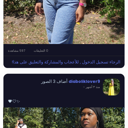
0 التعليقات
597 مشاهدة
الرجاء تسجيل الدخول , للأعجاب والمشاركة والتعليق على هذا!
أضاف 3 الصور
diaboliklover9
منذ ٣ أشهر
-
🖤🤍✨️