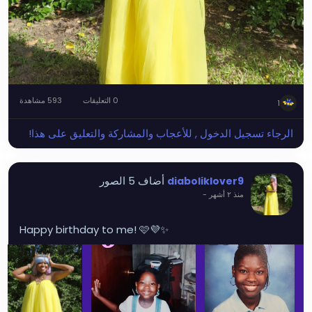
0 التعليقات
593 مشاهدة
1
الرجاء تسجيل الدخول , للأعجاب والمشاركة والتعليق على هذا!
أضاف 5 الصور
diaboliklover9
منذ ٢ أشهر
-
Happy birthday to me! 🩷💜✨️