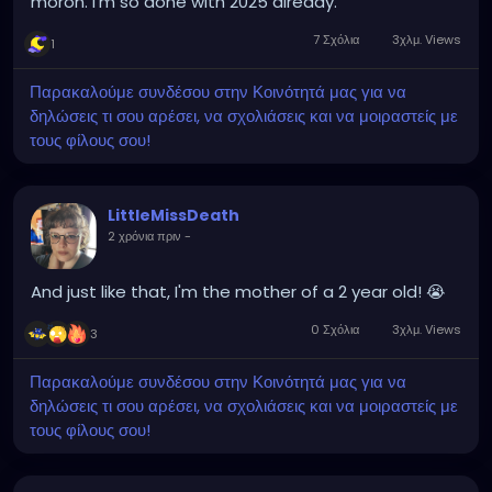
moron. I'm so done with 2025 already.
7 Σχόλια
3χλμ. Views
1
Παρακαλούμε συνδέσου στην Κοινότητά μας για να
δηλώσεις τι σου αρέσει, να σχολιάσεις και να μοιραστείς με
τους φίλους σου!
LittleMissDeath
2 χρόνια πριν
-
And just like that, I'm the mother of a 2 year old! 😭
0 Σχόλια
3χλμ. Views
3
Παρακαλούμε συνδέσου στην Κοινότητά μας για να
δηλώσεις τι σου αρέσει, να σχολιάσεις και να μοιραστείς με
τους φίλους σου!