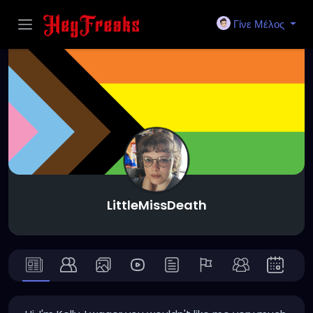
Γίνε Μέλος
LittleMissDeath