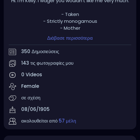
Hi. I'm Kelly. I wager you wouldn't like me very much.
- Taken
- Strictly monogamous
- Mother
- Leftist
Διάβασε περισσότερα
- Pro choice
- Pro BLM
350 Δημοσιεύσεις
- Pro antifa
- Pro LGBTQ+
143 τις φωτογραφίες μου
- Pro vaxx
0 Videos
- Pro union
- Pro marijuana - medical and recreational
Female
- Pro police reform
- Freedom of religion should only go so far. Your
σε σχέση
religion is not immune to criticism and you should
08/06/1905
not have full protection when you cause others
harm in the name of your so-called gods.
ακολουθείται από
57 μέλη
My grandfathers went to war to kill fascists, not
listen to their talking points.