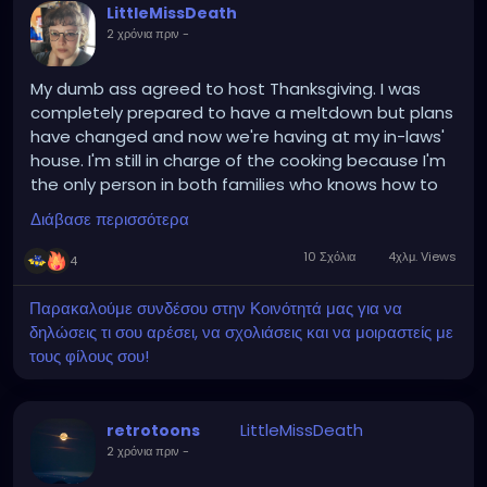
LittleMissDeath
2 χρόνια πριν
-
My dumb ass agreed to host Thanksgiving. I was
completely prepared to have a meltdown but plans
have changed and now we're having at my in-laws'
house. I'm still in charge of the cooking because I'm
the only person in both families who knows how to
season their food but I'll have a bigger kitchen to
Διάβασε περισσότερα
work in and I can get as drunk and high as I want!
Hallelujah god is great or whatever the fuck my aunt
10 Σχόλια
4χλμ. Views
4
says when she's happy.
Παρακαλούμε συνδέσου στην Κοινότητά μας για να
δηλώσεις τι σου αρέσει, να σχολιάσεις και να μοιραστείς με
τους φίλους σου!
LittleMissDeath
retrotoons
2 χρόνια πριν
-