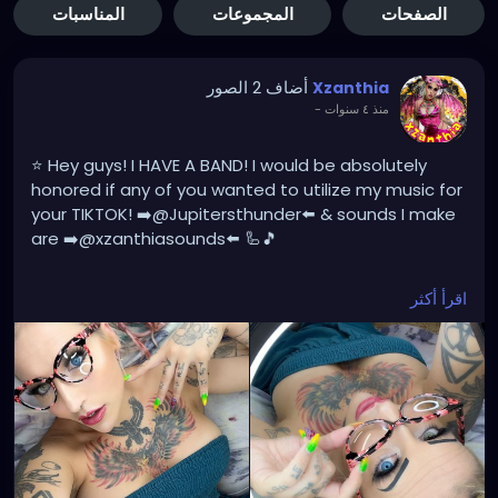
الصفحات
المجموعات
المناسبات
أضاف 2 الصور
Xzanthia
-
منذ ٤ سنوات
⭐️ Hey guys! I HAVE A BAND! I would be absolutely
honored if any of you wanted to utilize my music for
your TIKTOK! ➡️@Jupitersthunder⬅️ & sounds I make
are ➡️@xzanthiasounds⬅️ 🦾🎵
Please subscribe to my Youtube Channel.
اقرأ أكثر
https://www.youtube.com/c/XZanthiaOctoshroom
https://www.youtube.com/channel/UCHmjatg776RJ
7vW-vz6M3ow
And please follow me on my social media account.
https://linktr.ee/xzanthiaadventure
https://www.tiktok.com/@
xzanthia.octoshroom?
lang=en
https://www.facebook.com/XZanthiaOctoshroom