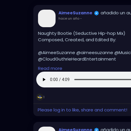
añadido un a
AimeeSuzanne
hace un año
-
Naughty Bootie (Seductive Hip-hop Mix)
Composed, Created, and Edited By:
@AimeeSuzanne @aimeesuzanne @Musi
@CloudGuthrieHeardEntertainment
Read more
#aimeesuzanne
#AimeeSuzanne
#CloudG
#MusicMakerJamApp
#MusicMakerJAM
#m
#instrumental
#instrumentalmusic
#hiph
#hiphopinstrumental
1
Please log in to like, share and comment!
añadido un a
AimeeSuzanne