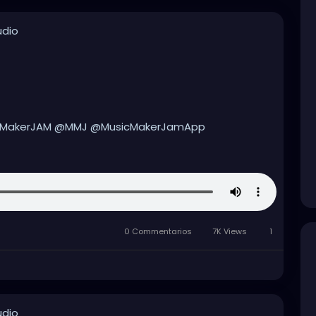
udio
cMakerJAM @MMJ @MusicMakerJamApp
uthrieHeardEntertainment
#MMJ
usic
#musicmakers
#musicmaker
#instrumentals
op
#hiphopmusic
#hiphopinstrumentals
0 Commentarios
7K Views
1
udio