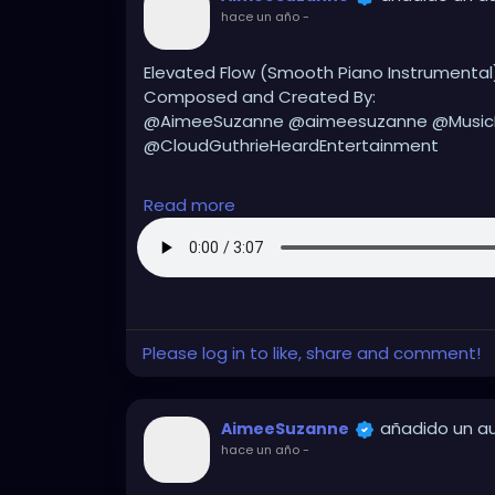
hace un año
-
Elevated Flow (Smooth Piano Instrumental
Composed and Created By:
@AimeeSuzanne @aimeesuzanne @Musi
@CloudGuthrieHeardEntertainment
#aimeesuzanne
#AimeeSuzanne
#CloudG
Read more
#MusicMakerJamApp
#MusicMakerJAM
#m
#instrumental
#instrumentalmusic
#hiph
#hiphopinstrumental
Please log in to like, share and comment!
añadido un a
AimeeSuzanne
hace un año
-