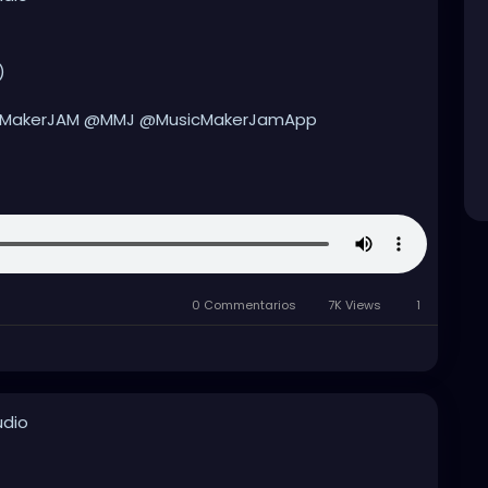
)
cMakerJAM @MMJ @MusicMakerJamApp
uthrieHeardEntertainment
#MMJ
usic
#musicmakers
#musicmaker
#instrumentals
op
#hiphopmusic
#hiphopinstrumentals
0 Commentarios
7K Views
1
udio