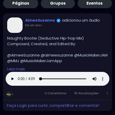
Páginas
Grupos
Eventos
adicionou um áudio
AimeeSuzanne
há um ano
-
Naughty Bootie (Seductive Hip-hop Mix)
Composed, Created, and Edited By:
@AimeeSuzanne @aimeesuzanne @MusicMakerJAM
@MMJ @MusicMakerJamApp
@CloudGuthrieHeardEntertainment
Leia mais
#aimeesuzanne
#AimeeSuzanne
#CloudGuthrieHeardEntertainment
#MMJ
#MusicMakerJamApp
#MusicMakerJAM
#music
0 Comentários
7K Visualizações
1
#musicmakers
#musicmaker
#instrumentals
1
#instrumental
#instrumentalmusic
#hiphop
Faça Login para curtir, compartilhar e comentar!
#hiphopmusic
#hiphopinstrumentals
#hiphopinstrumental