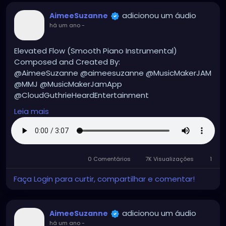
adicionou um áudio
AimeeSuzanne
há um ano
-
Elevated Flow (Smooth Piano Instrumental)
Composed and Created By:
@AimeeSuzanne @aimeesuzanne @MusicMakerJAM
@MMJ @MusicMakerJamApp
@CloudGuthrieHeardEntertainment
Leia mais
#aimeesuzanne
#AimeeSuzanne
#CloudGuthrieHeardEntertainment
#MMJ
#MusicMakerJamApp
#MusicMakerJAM
#music
#musicmakers
#musicmaker
#instrumentals
0 Comentários
7K Visualizações
1
#instrumental
#instrumentalmusic
#hiphop
#hiphopmusic
#hiphopinstrumentals
Faça Login para curtir, compartilhar e comentar!
#hiphopinstrumental
adicionou um áudio
AimeeSuzanne
há um ano
-