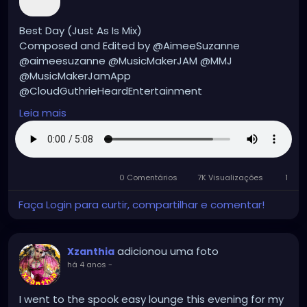
Best Day (Just As Is Mix)
Composed and Edited by @AimeeSuzanne
@aimeesuzanne @MusicMakerJAM @MMJ
@MusicMakerJamApp
@CloudGuthrieHeardEntertainment
Leia mais
#aimeesuzanne
#AimeeSuzanne
#CloudGuthrieHeardEntertainment
#MMJ
#MusicMakerJamApp
#MusicMakerJAM
#music
#musicmakers
#musicmaker
#instrumentals
0 Comentários
7K Visualizações
1
#instrumental
#instrumentalmusic
#hiphop
#hiphopmusic
#hiphopinstrumentals
Faça Login para curtir, compartilhar e comentar!
#hiphopinstrumental
adicionou uma foto
Xzanthia
há 4 anos
-
I went to the spook easy lounge this evening for my