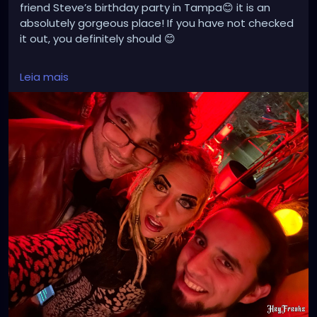
friend Steve’s birthday party in Tampa😊 it is an
absolutely gorgeous place! If you have not checked
it out, you definitely should 😊
linktr.ee/XZanthia 🥰❣️🫶
Leia mais
#tampa
#florida
#tampabay
#orlando
#miami
#tampaflorida
#stpete
#clearwater
#tampafl
#southtampa
#explorepage
#jacksonville
#stpetersburg
#atlanta
#brandon
#sarasota
#love
#explore
#music
#downtowntampa
#lakeland
#newyork
#usa
#wesleychapel
#kissimmee
#hiphop
#tampahairstylist
#nfl
#usf
#realestate