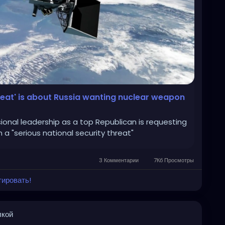
reat' is about Russia wanting nuclear weapon
onal leadership as a top Republican is requesting
 a "serious national security threat"
3 Комментарии
7Кб Просмотры
тировать!
лкой