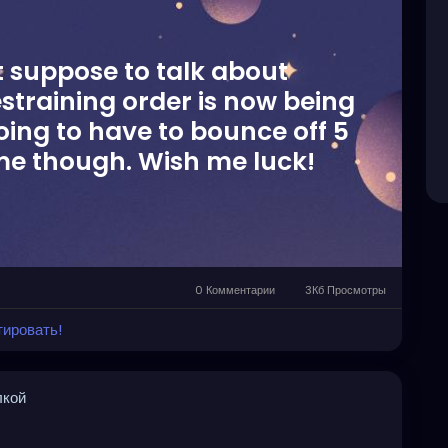
t suppose to talk about
estraining order is now being
going to have to bounce off 5
 me though. Wish me luck!
0 Комментарии
3Кб Просмотры
тировать!
лкой