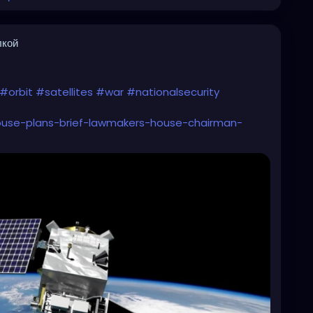
лкой
#orbit
#satellites
#war
#nationalsecurity
house-plans-brief-lawmakers-house-chairman-