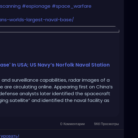
scanning
#espionage
#space_warfare
ans-worlds-largest-naval-base/
ase' In USA; US Navy’s Norfolk Naval Station
 and surveillance capabilities, radar images of a
 are circulating online. Appearing first on China’s
efense analysts later identified the spacecraft
ing satellite” and identified the naval facility as
0 Комментарии
9Кб Просмотры
тировать!