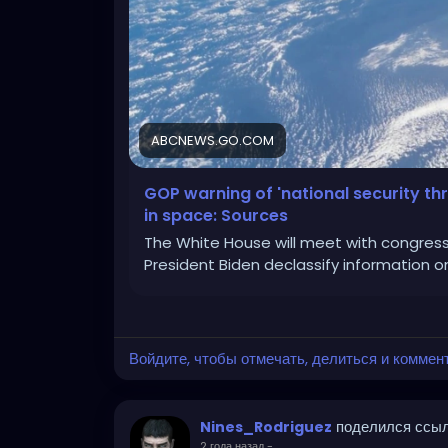
ABCNEWS.GO.COM
GOP warning of 'national security th
in space: Sources
The White House will meet with congressi
President Biden declassify information on
Войдите, чтобы отмечать, делиться и коммен
поделился ссы
Nines_Rodriguez
2 года назад
-