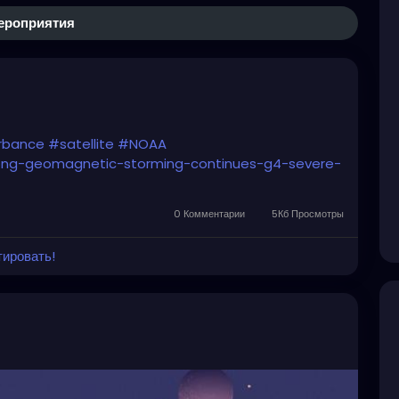
ероприятия
rbance
#satellite
#NOAA
ong-geomagnetic-storming-continues-g4-severe-
0 Комментарии
5Кб Просмотры
тировать!