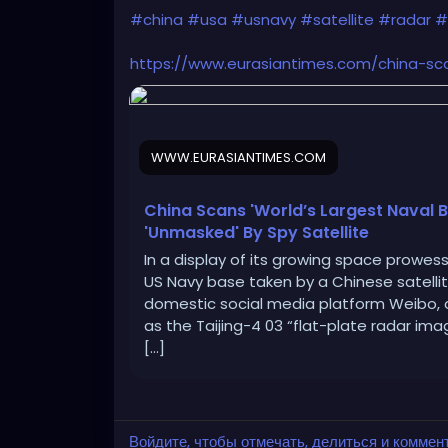
#china
#usa
#usnavy
#satellite
#radar
#
https://www.eurasiantimes.com/china-sc
WWW.EURASIANTIMES.COM
China Scans 'World’s Largest Naval B
'Unmasked' By Spy Satellite
In a display of its growing space prowess
US Navy base taken by a Chinese satellite
domestic social media platform Weibo, d
as the Taijing-4 03 “flat-plate radar imag
[…]
Войдите, чтобы отмечать, делиться и коммен