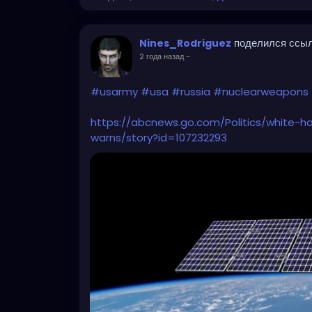
поделился ссы
Nines_Rodriguez
2 года назад
-
#usarmy
#usa
#russia
#nuclearweapons
https://abcnews.go.com/Politics/white-
warns/story?id=107232293