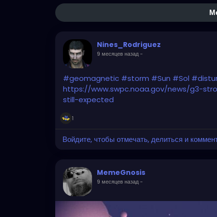
М
Nines_Rodriguez
9 месяцев назад
-
#geomagnetic
#storm
#Sun
#Sol
#distu
https://www.swpc.noaa.gov/news/g3-str
still-expected
1
Войдите, чтобы отмечать, делиться и коммен
MemeGnosis
9 месяцев назад
-