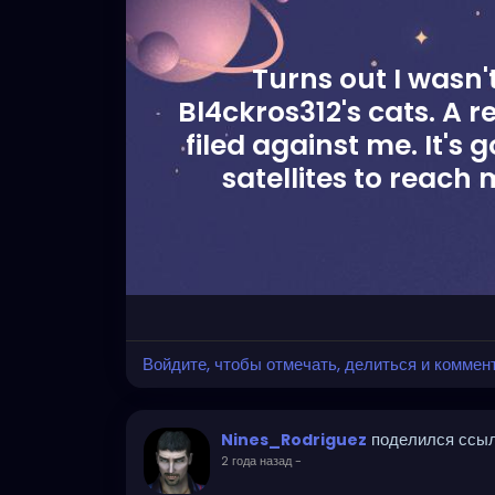
Turns out I wasn'
Bl4ckros312's cats. A r
filed against me. It's 
satellites to reach
Войдите, чтобы отмечать, делиться и коммен
поделился ссы
Nines_Rodriguez
2 года назад
-