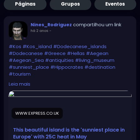
Páginas
Grupos
Eventos
compartilhou um link
Nines_Rodriguez
há 2 anos
-
#Kos
#Kos_island
#Dodecanese_islands
#Dodecanese
#Greece
#Hellas
#Aegean
#Aegean_Sea
#antiquities
#living_museum
#sunniest_place
#Hippocrates
#destination
#tourism
Leia mais
https://www.express.co.uk/travel/articles/1893675/t
ravel-greece-kos-holiday-may
WWW.EXPRESS.CO.UK
This beautiful island is the 'sunniest place in
Europe' with 25C heat in May