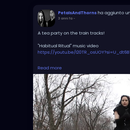
ha aggiunto u
PetalsAndThorns
3 anni fa
-
A tea party on the train tracks!
"Habitual Ritual" music video
https://youtu.be/I20TR_osUOY?si=U_dt6B
#darkwave
#altrock
#gothrock
#triphop
Read more
#youtube
#musicvideo
#underground
#d
#littleblackdress
#witchyvibes
#victorian
#johnnythorns
#throwback
#music