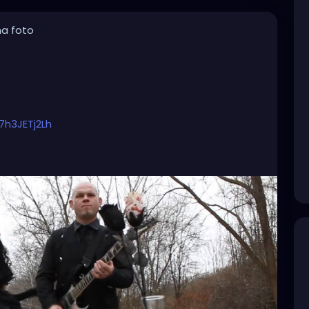
na foto
7h3JETj2Lh
#originalmusic
#habitualritual
#petalsandthorns
arkaesthetic
#gothicvictorian
#gothiclolita
#spooky
#teaparty
#traintracks
#miapetals