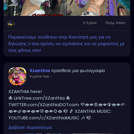
#tattooedcommunity
#tattooedmodels
#tattooedandfit
#tattooedpinup
#tattooedladies
#tattooedhotties
#tattooedandsexy
#tattooedmoms
#tattooed_body_art
0 Σχόλια
16χλμ. Views
1
#tattooedgirlsofig
#tattooedyogi
#tattooedgirlsdoitbetter
#tattooedlegs
Παρακαλούμε συνδέσου στην Κοινότητά μας για να
#tattooedbeauty
#burnerswithoutborders
δηλώσεις τι σου αρέσει, να σχολιάσεις και να μοιραστείς με
#afterburners
#dreadlocks
#dreadlockstyles
τους φίλους σου!
#dreadlock
#dreadlockstyle
#dreadlockshair
#dreadlockshair
#dreadlocklifestyle
#dreadlocksdaily
#dreadlockgirl
#dreadlockjourney
πρόσθεσε μια φωτογραφία
Xzanthia
#dreadlockmaintenance
#dreadlocksstyles
4 χρόνια πριν
-
#dreadlockrasta
@landofid
@thenaturalmeetingplace
XZANTHIA here!
🐙 LinkTree.com/XZanthia 🐙
TWITTER.com/XZanthiaDOTcom 💜👄💋🦋👄💋🦚👄💋🌱
👄💋🌿👄💋👄💋🌸👄💋🌻👄 🎼 🎵 XZANTHIA MUSIC:
YOUTUBE.com/c/XZanthiaMUSIC 🎶 🎼
PATREON.com/XZanthia⭐️🌹
#dreadlocks
Διάβασε περισσότερα
#dreadlockstyles
#dreadlockstyle
#dreadlocksdaily