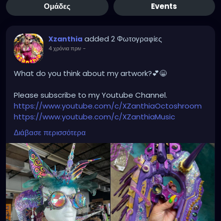
Ομάδες
Events
added 2 Φωτογραφίες
Xzanthia
4 χρόνια πριν
-
What do you think about my artwork?💕😁
Please subscribe to my Youtube Channel.
https://www.youtube.com/c/XZanthiaOctoshroom
https://www.youtube.com/c/XZanthiaMusic
And please follow me on my social media account.
Διάβασε περισσότερα
https://linktr.ee/xzanthiaadventure
https://www.tiktok.com/@
xzanthia.octoshroom?
lang=en
https://www.facebook.com/XZanthiaOctoshroom
https://twitter.com/XZanthiaDOTcom
https://www.instagram.com/xzanthiaadventure/
Thank you sooooooooooooooo much!🌸💕😁💜☺️⭐️