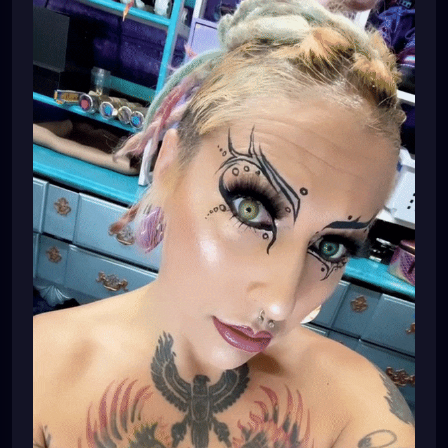
#dreadlockshare
#dreadlockshair
#dreadlockstylesforwomen
#dreadlocksstyles
#dreadlocksgirl
#beautydreadlocks
#dreadlocksinstraighthair
#girlswithdreadlocks
#caucasiandreadlocks
#blondedreadlocks
#dreadlockgirl
#dreadlockgirls
#dreadlockwoman
#dreadlocklady
#dreadhead
#dreadheadsdoitbetter
#dreadheads
#dreadheadbeauty
#dreadheadnation
#dreadheadshawty
#dreadheadgirls
#dreadheadwomen
#dreadheadgirl
#dreadheadlover
#dreadheadqueen
#dreadheadhottie
🌸💕🌸💕💜⚙️🌸💕💜