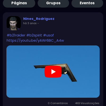
Páginas
Grupos
Eventos
Nines_Rodriguez
há 3 anos
-
#b21raider
#b2spirit
#usaf
https://youtu.be/yAWr6BC_A4w
0 Comentários
4KB Visualizações