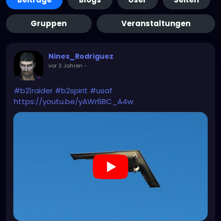
Gruppen
Veranstaltungen
Nines_Rodriguez
vor 3 Jahren
-
#b21raider
#b2spirit
#usaf
https://youtu.be/yAWr6BC_A4w