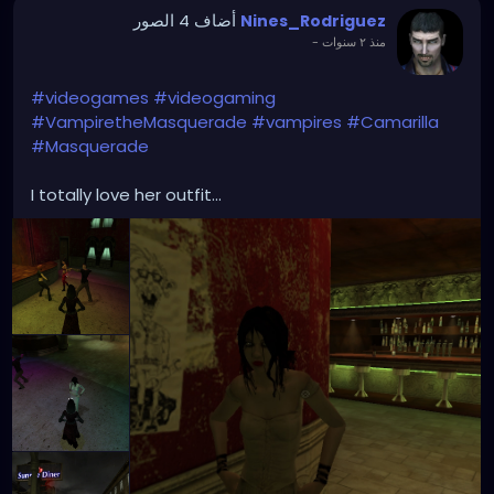
أضاف 4 الصور
Nines_Rodriguez
منذ ٢ سنوات
-
#videogames
#videogaming
#VampiretheMasquerade
#vampires
#Camarilla
#Masquerade
I totally love her outfit...