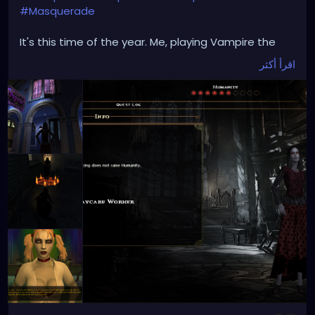
#Masquerade
It's this time of the year. Me, playing Vampire the
Masquerade: Bloodlines, The Final Nights mode. My
اقرأ أكثر
avatar is a hot chick, Baali Clan. Devil worshipers.
Cannot raise Humanity > 6 due to black hearts. Here
are some screenshots: