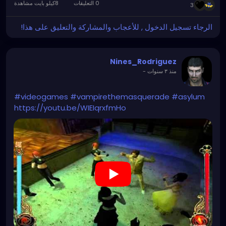
0 التعليقات
8كيلو بايت مشاهدة
3
الرجاء تسجيل الدخول , للأعجاب والمشاركة والتعليق على هذا!
Nines_Rodriguez
منذ ٣ سنوات
-
#videogames
#vampirethemasquerade
#asylum
https://youtu.be/WIEIqrxfmHo