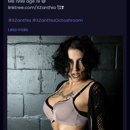
Me 1998 age 18 😅
linktree.com/XZanthia 🥰❣️
#XZanthia
#XZanthiaOctoshroom
#InnerFlameStudios
#grungeaesthetic
#anime
Leia mais
#metalgirl
#rave
#artist
#goth
#gothic
#gothgirl
#alternative