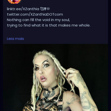
linktr.ee/XZanthia 🥰❣️🫶
twitter.com/XZanthiaDOTcom
Nothing can fill the void in my soul,
trying to find what it is that makes me whole.
#gothboy
#scene
#darkart
#piercings
#cosplay
Leia mais
#gothicgirl
#tattoos
#emoboy
#creepy
#darkaesthetic
#postpunk
#darkness
#grungeaesthetic