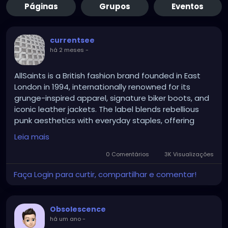
Páginas
Grupos
Eventos
currentsee
há 2 meses
-
AllSaints is a British fashion brand founded in East
London in 1994, internationally renowned for its
grunge-inspired apparel, signature biker boots, and
iconic leather jackets. The label blends rebellious
punk aesthetics with everyday staples, offering
edgy distressed denim, knitwear, and accessories
Leia mais
for both men and women
0 Comentários
3K Visualizações
Faça Login para curtir, compartilhar e comentar!
Obsolescence
há um ano
-