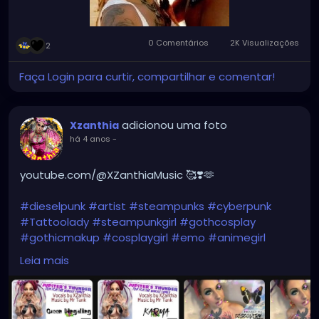
0 Comentários
2K Visualizações
2
Faça Login para curtir, compartilhar e comentar!
adicionou uma foto
Xzanthia
há 4 anos
-
youtube.com/@XZanthiaMusic 🥰❣️🫶
#dieselpunk
#artist
#steampunks
#cyberpunk
#Tattoolady
#steampunkgirl
#gothcosplay
#gothicmakup
#cosplaygirl
#emo
#animegirl
#metal
#aesthetic
#emo
#dark
#grunge
#punk
Leia mais