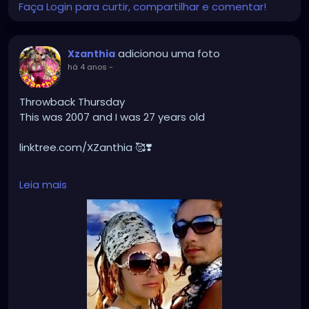
Faça Login para curtir, compartilhar e comentar!
adicionou uma foto
Xzanthia
há 4 anos
-
Throwback Thursday
This was 2007 and I was 27 years old
linktree.com/XZanthia 🥰❣️
#goth
#gothic
#gothgirl
#alternative
#emo
#dark
Leia mais
#grunge
#punk
#alternativegirl
#gothaesthetic
#gothgoth
#metal
#aesthetic