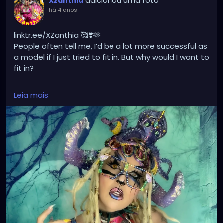
adicionou uma foto
Xzanthia
há 4 anos
-
linktr.ee/XZanthia 🥰❣️🫶
People often tell me, I’d be a lot more successful as
a model if I just tried to fit in. But why would I want to
fit in?
Leia mais
#gothboy
#scene
#darkart
#piercings
#cosplay
#gothicgirl
#tattoos
#emoboy
#creepy
#darkaesthetic
#postpunk
#darkness
#grungeaesthetic
#anime
#metalgirl
#rave
#artist
#alternativestyle
#gothmodel
#altfashion
#raver
#cosplayer
#ravergirl
#cosplaygirl