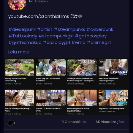
há 4 anos
-
youtube.com/xzanthiafilms 🥰❣️🫶
#dieselpunk
#artist
#steampunks
#cyberpunk
#Tattoolady
#steampunkgirl
#gothcosplay
#gothicmakup
#cosplaygirl
#emo
#animegirl
#metal
#aesthetic
#emo
#dark
#grunge
#punk
Leia mais
0 Comentários
6K Visualizações
1