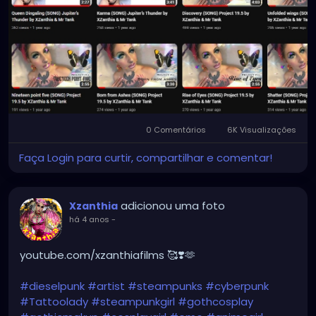
0 Comentários
6K Visualizações
Faça Login para curtir, compartilhar e comentar!
adicionou uma foto
Xzanthia
há 4 anos
-
youtube.com/xzanthiafilms 🥰❣️🫶
#dieselpunk
#artist
#steampunks
#cyberpunk
#Tattoolady
#steampunkgirl
#gothcosplay