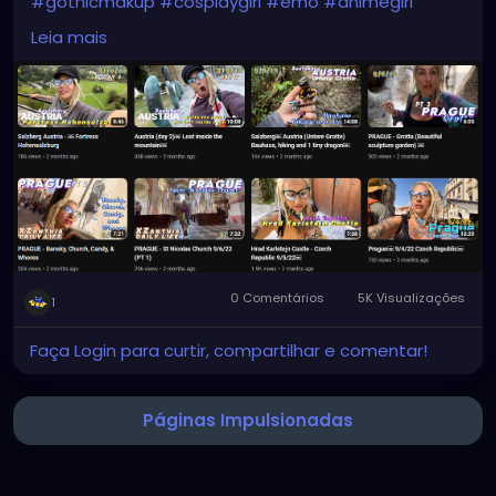
#gothicmakup
#cosplaygirl
#emo
#animegirl
#metal
#aesthetic
#emo
#dark
#grunge
#punk
Leia mais
0 Comentários
5K Visualizações
1
Faça Login para curtir, compartilhar e comentar!
Páginas Impulsionadas