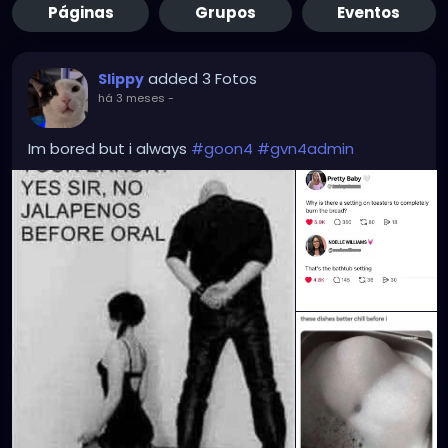
Páginas
Grupos
Eventos
added 3 Fotos
Slippy
há 3 meses
-
Im bored but i always
#goon4
#gvn4admin