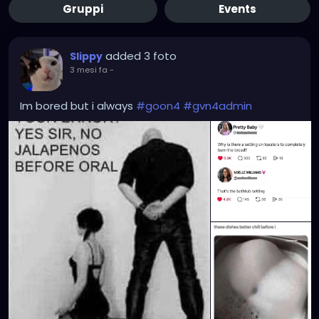
Gruppi
Events
added 3 foto
Slippy
3 mesi fa
-
Im bored but i always
#goon4
#gvn4admin