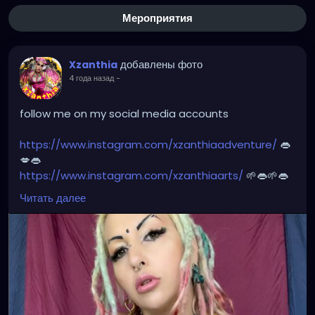
Мероприятия
добавлены фото
Xzanthia
4 года назад
-
follow me on my social media accounts
https://www.instagram.com/xzanthiaadventure/
👄
💋👄
https://www.instagram.com/xzanthiaarts/
🌱👄🌱👄
https://twitter.com/XZanthiaDOTcom
💜👄💋🌺🌱👄
Читать далее
https://www.facebook.com/XZanthia-Adventure
💋
👄🦋💋
https://www.tiktok.com/@
xzanthia.octoshroom 🌱👄
💋👄
🦋💋👄 🎼 🎵 XZANTHIA MUSIC: 🦋💋👄 🎼 🎵
🎶
https://www.youtube.com/c/XZanthiaMusic
🎶 🎼
⭐️
http://patreon.com/XZanthia
⭐️🌹