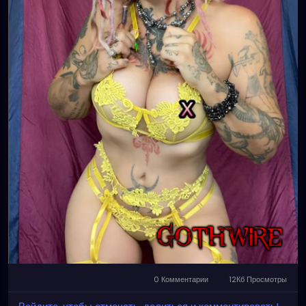
#dreads
#dreadlocks
#dreadstyles
#dreadhead
#dreadstylesforwomen
#dreadlockstyles
#dreadz
#dreadlock
#dreaded
#dreadication
#welovedreadlocks
#dreadstyle
#dreadies
#dreadbun
#dreadmaker
#dreadstagram
#dreadslove
#dreadtribe
#dreadjourney
#dready
#dreadheads
#dreadshare
#dreadworld
#dreadlife
#dreadsrule
#dreadslife
#dreadlockstyle
#dreadlocs
#dreadlockjourney
#dreadgirls
🌸💕😁💜☺️⭐️
0 Комментарии
12Кб Просмотры