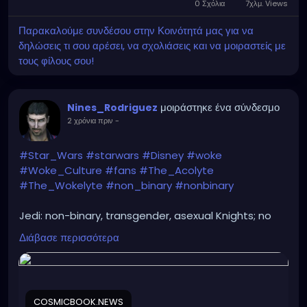
0 Σχόλια
7χλμ. Views
Παρακαλούμε συνδέσου στην Κοινότητά μας για να
δηλώσεις τι σου αρέσει, να σχολιάσεις και να μοιραστείς με
τους φίλους σου!
μοιράστηκε ένα σύνδεσμο
Nines_Rodriguez
2 χρόνια πριν
-
#Star_Wars
#starwars
#Disney
#woke
#Woke_Culture
#fans
#The_Acolyte
#The_Wokelyte
#non_binary
#nonbinary
Jedi: non-binary, transgender, asexual Knights; no
wonder why the Sith Lords destroyed them for
Διάβασε περισσότερα
good...
https://cosmicbook.news/the-acolyte-woke-star-
wars-attack-fans
COSMICBOOK.NEWS