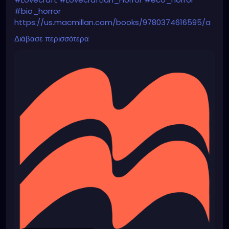
#bio_horror
https://us.macmillan.com/books/9780374616595/a
bsolution
Διάβασε περισσότερα