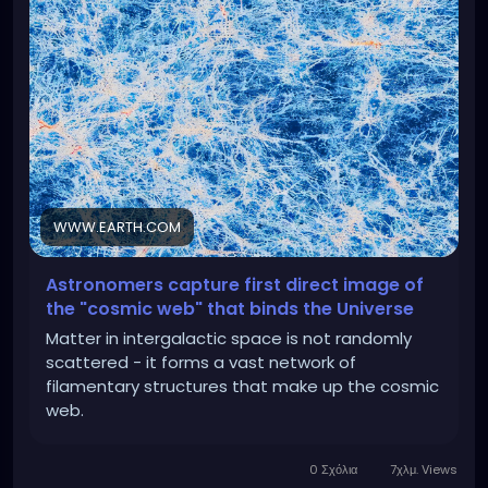
WWW.EARTH.COM
Astronomers capture first direct image of
the "cosmic web" that binds the Universe
Matter in intergalactic space is not randomly
scattered - it forms a vast network of
filamentary structures that make up the cosmic
web.
0 Σχόλια
7χλμ. Views