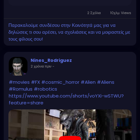
2 Σχόλια
10χλμ. Views
Παρακαλούμε συνδέσου στην Κοινότητά μας για να
δηλώσεις τι σου αρέσει, να σχολιάσεις και να μοιραστείς με
τους φίλους σου!
Nines_Rodriguez
2 χρόνια πριν
-
#movies
#FX
#cosmic_horror
#Alien
#Aliens
#Romulus
#robotics
https://www.youtube.com/shorts/voYXi-wSTWU?
feature=share