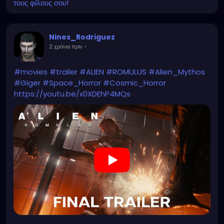
τους φίλους σου!
Nines_Rodriguez
2 χρόνια πριν
-
#movies
#trailer
#ALIEN
#ROMULUS
#Alien_Mythos
#Giger
#Space_Horror
#Cosmic_Horror
https://youtu.be/x0XDEhP4MQs