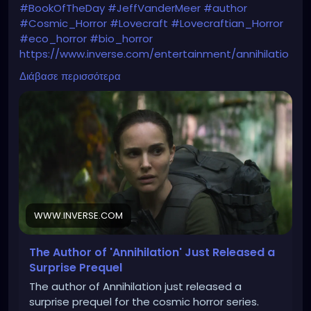
#BookOfTheDay
#JeffVanderMeer
#author
#Cosmic_Horror
#Lovecraft
#Lovecraftian_Horror
#eco_horror
#bio_horror
https://www.inverse.com/entertainment/annihilatio
n-prequel-novel-absolution
Διάβασε περισσότερα
WWW.INVERSE.COM
The Author of 'Annihilation' Just Released a
Surprise Prequel
The author of Annihilation just released a
surprise prequel for the cosmic horror series.