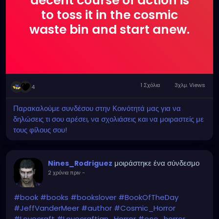
decent course of action is
to toss it in the cosmic
waste bin and start anew.
1 Σχόλια
3χλμ. Views
4
Παρακαλούμε συνδέσου στην Κοινότητά μας για να
δηλώσεις τι σου αρέσει, να σχολιάσεις και να μοιραστείς με
τους φίλους σου!
μοιράστηκε ένα σύνδεσμο
Nines_Rodriguez
2 χρόνια πριν
-
#book
#books
#bookslover
#BookOfTheDay
#JeffVanderMeer
#author
#Cosmic_Horror
#Lovecraft
#Lovecraftian_Horror
#eco_horror