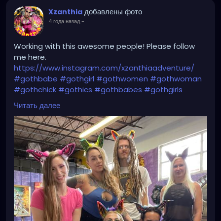
добавлены фото
Xzanthia
4 года назад
-
Working with this awesome people! Please follow
me here.
https://www.instagram.com/xzanthiaadventure/
#gothbabe
#gothgirl
#gothwomen
#gothwoman
#gothchick
#gothics
#gothbabes
#gothgirls
#gothwomens
#gothwomans
#gothchicks
#goth
Читать далее
#gothlady
#gothiclady
#gothladies
#gothicladies
#gothicbabe
#gothicgirl
#gothicwomen
#gothicwoman
#gothicchick
#gothchicksrule
#gothicbeauty
#beautifulgoth
#beautifulgothic
#dreadheadedbabe
#dreadheadz