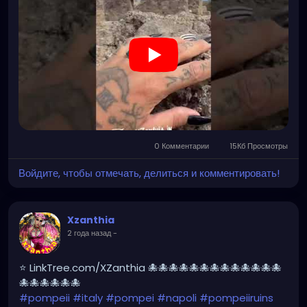
#gothic
#pompeya
#cosplay
#rome
#xzanthia
#kylesimmons
#pompeitempusvita
https://youtube.com/shorts/Ni14nMorK_0?
feature=share
0 Комментарии
15Кб Просмотры
Войдите, чтобы отмечать, делиться и комментировать!
Xzanthia
2 года назад
-
⭐ LinkTree.com/XZanthia 🐙🐙🐙🐙🐙🐙🐙🐙🐙🐙🐙🐙🐙
🐙🐙🐙🐙🐙🐙
#pompeii
#italy
#pompei
#napoli
#pompeiiruins