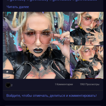
#gothicbabe
#gothicgirl
#gothicwomen
Читать далее
#gothicwoman
#gothicchick
#gothchicksrule
#gothicbeauty
#beautifulgoth
#beautifulgothic
#dreadheadedbabe
#dreadheadz
1 Комментарии
11Кб Просмотры
2
Войдите, чтобы отмечать, делиться и комментировать!