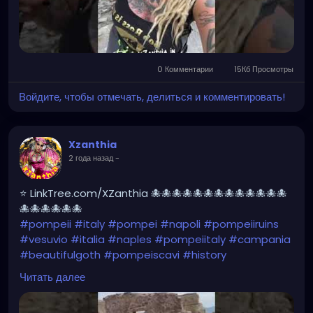
0 Комментарии
15Кб Просмотры
Войдите, чтобы отмечать, делиться и комментировать!
Xzanthia
2 года назад
-
⭐ LinkTree.com/XZanthia 🐙🐙🐙🐙🐙🐙🐙🐙🐙🐙🐙🐙🐙
🐙🐙🐙🐙🐙🐙
#pompeii
#italy
#pompei
#napoli
#pompeiiruins
#vesuvio
#italia
#naples
#pompeiitaly
#campania
#beautifulgoth
#pompeiscavi
#history
#archaeology
#bastille
#archeology
#travel
Читать далее
#traveling
#archeologia
#scavidipompei
#pompeiitempusvita
#vesuvius
#bastilledan