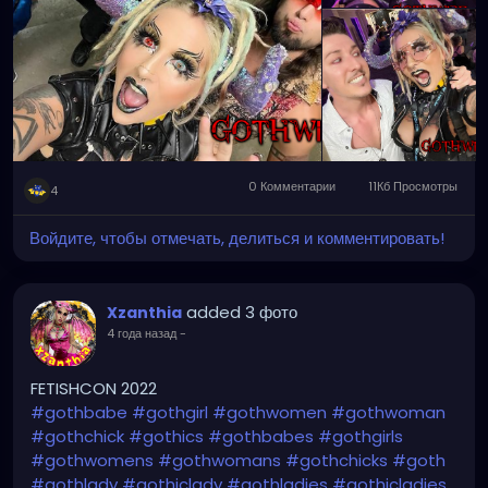
0 Комментарии
11Кб Просмотры
4
Войдите, чтобы отмечать, делиться и комментировать!
added 3 фото
Xzanthia
4 года назад
-
FETISHCON 2022
#gothbabe
#gothgirl
#gothwomen
#gothwoman
#gothchick
#gothics
#gothbabes
#gothgirls
#gothwomens
#gothwomans
#gothchicks
#goth
#gothlady
#gothiclady
#gothladies
#gothicladies