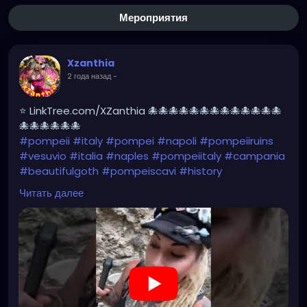
Мероприятия
Xzanthia
2 года назад
-
⭐ LinkTree.com/XZanthia 🐙🐙🐙🐙🐙🐙🐙🐙🐙🐙🐙🐙🐙
🐙🐙🐙🐙🐙🐙
#pompeii
#italy
#pompei
#napoli
#pompeiiruins
#vesuvio
#italia
#naples
#pompeiitaly
#campania
#beautifulgoth
#pompeiscavi
#history
#archaeology
#bastille
#archeology
#travel
Читать далее
#traveling
#archeologia
#scavidipompei
#pompeiitempusvita
#vesuvius
#bastilledan
#gothic
#pompeya
#cosplay
#rome
#xzanthia
#kylesimmons
#pompeitempusvita
https://youtube.com/shorts/u00e-Il2G7I?
feature=share