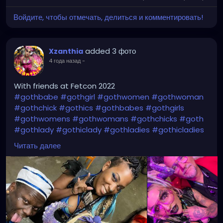
Войдите, чтобы отмечать, делиться и комментировать!
added 3 фото
Xzanthia
4 года назад
-
With friends at Fetcon 2022
#gothbabe
#gothgirl
#gothwomen
#gothwoman
#gothchick
#gothics
#gothbabes
#gothgirls
#gothwomens
#gothwomans
#gothchicks
#goth
#gothlady
#gothiclady
#gothladies
#gothicladies
#gothicbabe
#gothicgirl
#gothicwomen
Читать далее
#gothicwoman
#gothicchick
#gothchicksrule
#gothicbeauty
#beautifulgoth
#beautifulgothic
#dreadheadedbabe
#dreadheadz