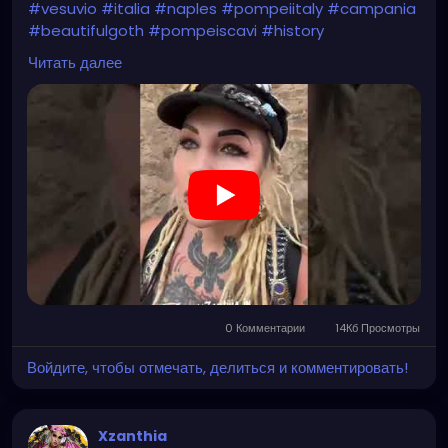
#vesuvio
#italia
#naples
#pompeiitaly
#campania
#beautifulgoth
#pompeiscavi
#history
#archaeology
#bastille
#archeology
#travel
Читать далее
#traveling
#archeologia
#scavidipompei
#pompeiitempusvita
#vesuvius
#bastilledan
#gothic
#pompeya
#cosplay
#rome
#xzanthia
#kylesimmons
#pompeitempusvita
https://youtube.com/shorts/uTevb5Me114?
feature=share
0 Комментарии
14Кб Просмотры
Войдите, чтобы отмечать, делиться и комментировать!
Xzanthia