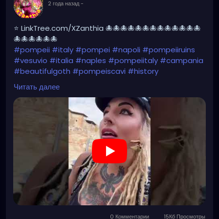
2 года назад
-
⭐ LinkTree.com/XZanthia 🐙🐙🐙🐙🐙🐙🐙🐙🐙🐙🐙🐙🐙
🐙🐙🐙🐙🐙🐙
#pompeii
#italy
#pompei
#napoli
#pompeiiruins
#vesuvio
#italia
#naples
#pompeiitaly
#campania
#beautifulgoth
#pompeiscavi
#history
#archaeology
#bastille
#archeology
#travel
Читать далее
#traveling
#archeologia
#scavidipompei
#pompeiitempusvita
#vesuvius
#bastilledan
#gothic
#pompeya
#cosplay
#rome
#xzanthia
#kylesimmons
#pompeitempusvita
https://youtube.com/shorts/ichYAJxg2n8?
feature=share
0 Комментарии
15Кб Просмотры