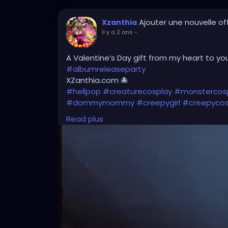
Ajouter une nouvelle of
Xzanthia
il y a 2 ans
-
A Valentine’s Day gift from my heart to yo
#albumreleaseparty
XZanthia.com 🐙
#hellpop
#creaturecosplay
#monstercos
#dommymommy
#creepygirl
#creepycos
#pastelgoth
#goth
#gothic
Read plus