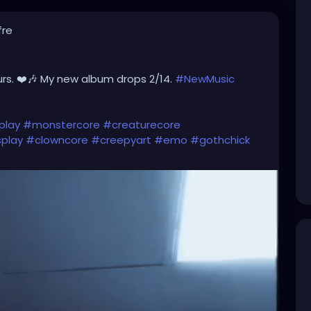
fre
urs. ❤️🎶 My new album drops 2/14.
#NewMusic
play
#monstercore
#creaturecore
play
#clowncore
#creepyart
#emo
#gothchick