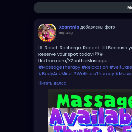
М
добавлены фото
Xzanthia
год назад
-
💆‍♂️ Reset. Recharge. Repeat. 💆‍♀️ Because 
Reserve your spot today! 💆💫
LInktree.com/XZanthiaMassage
#MassageTherapy
#Relaxation
#SelfCar
#BodyAndMind
#WellnessTherapy
#Massa
#MassageTime
Читать далее