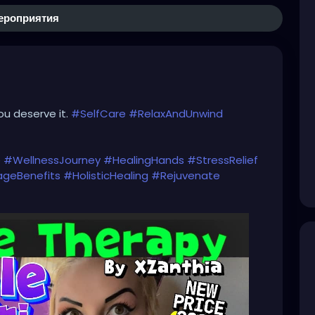
ероприятия
you deserve it.
#SelfCare
#RelaxAndUnwind
e
#WellnessJourney
#HealingHands
#StressRelief
geBenefits
#HolisticHealing
#Rejuvenate