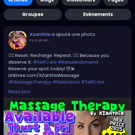
Groupes
Evènements
a ajouté une photo
Xzanthia
il y a un an
-
💆‍♂️ Reset. Recharge. Repeat. 💆‍♀️ Because you
deserve it.
#SelfCare
#RelaxAndUnwind
Reserve your spot today! 💆💫
LInktree.com/XZanthiaMassage
#MassageTherapy
#Relaxation
#SelfCare
#WellnessJourney
#HealingHands
#StressRelief
Read plus
#BodyAndMind
#WellnessTherapy
#MassageBenefits
#HolisticHealing
#Rejuvenate
#MassageTime