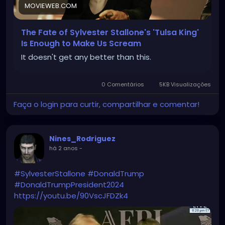
MOVIEWEB.COM
The Fate of Sylvester Stallone's 'Tulsa King'
Is Enough to Make Us Scream
It doesn't get any better than this.
0 Comentários
5KB Visualizações
Faça o login para curtir, compartilhar e comentar!
Nines_Rodriguez
há 2 anos
-
#SylvesterStallone
#DonaldTrump
#DonaldTrumpPresident2024
https://youtu.be/90VscJFDZk4