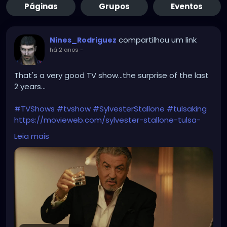
Páginas
Grupos
Eventos
compartilhou um link
Nines_Rodriguez
há 2 anos
-
That's a very good TV show...the surprise of the last
2 years...
#TVShows
#tvshow
#SylvesterStallone
#tulsaking
https://movieweb.com/sylvester-stallone-tulsa-
king-season-3-4-renewal/
Leia mais