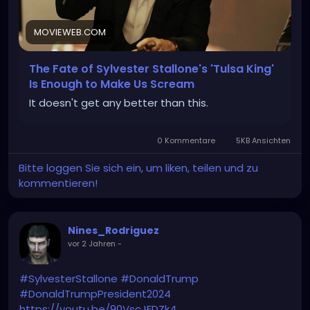
MOVIEWEB.COM
The Fate of Sylvester Stallone's 'Tulsa King'
Is Enough to Make Us Scream
It doesn't get any better than this.
0 Kommentare
5KB Ansichten
Bitte loggen Sie sich ein, um liken, teilen und zu
kommentieren!
Nines_Rodriguez
vor 2 Jahren
-
#SylvesterStallone
#DonaldTrump
#DonaldTrumpPresident2024
https://youtu.be/90VscJFDZk4