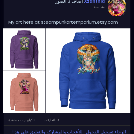
أضاف 3 الصور
Xzanthia
منذ سنة
-
My art here at steampunkartemporium.etsy.com
0 التعليقات
3كيلو بايت مشاهدة
الرجاء تسجيل الدخول , للأعجاب والمشاركة والتعليق على هذا!