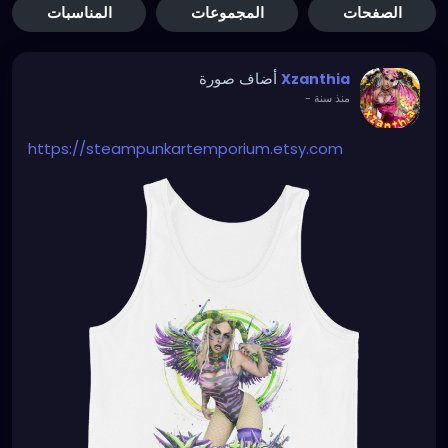
الصفحات
المجموعات
المناسبات
أضاف صورة
Xzanthia
منذ سنة
-
https://steampunkartemporium.etsy.com