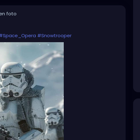
en foto
#Space_Opera
#Snowtrooper