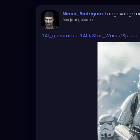
toegevoegd e
Nines_Rodriguez
één jaar geleden
-
#AI_generated
#AI
#Star_Wars
#Space