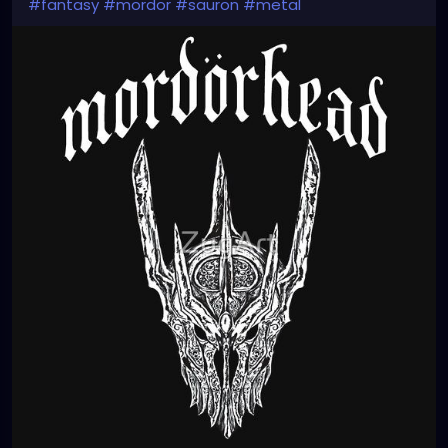
#fantasy
#mordor
#sauron
#metal