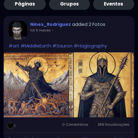
Páginas
Grupos
Eventos
added 2 Fotos
Nines_Rodriguez
há 9 meses
-
#art
#MiddleEarth
#Sauron
#Hagiography
0 Comentários
3KB Visualizações
1