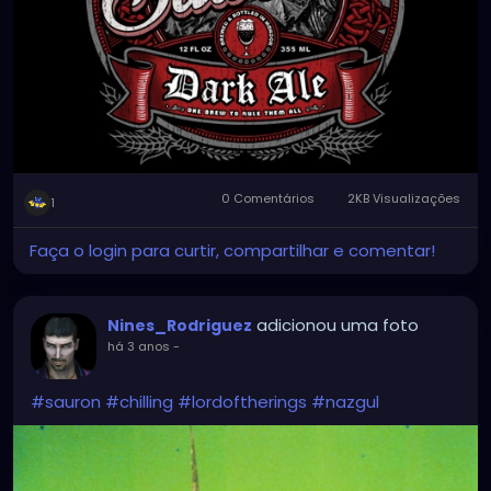
0 Comentários
2KB Visualizações
1
Faça o login para curtir, compartilhar e comentar!
adicionou uma foto
Nines_Rodriguez
há 3 anos
-
#sauron
#chilling
#lordoftherings
#nazgul