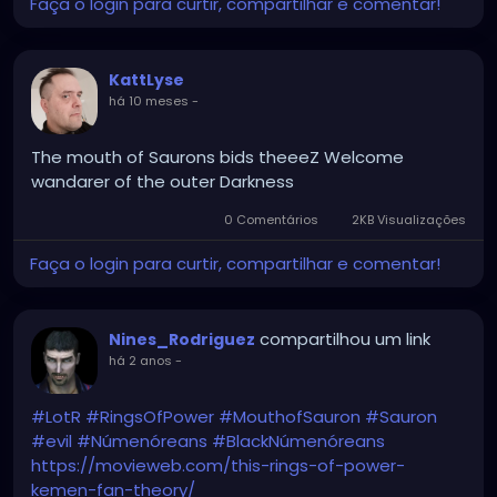
Faça o login para curtir, compartilhar e comentar!
KattLyse
há 10 meses
-
The mouth of Saurons bids theeeZ Welcome
wandarer of the outer Darkness
0 Comentários
2KB Visualizações
Faça o login para curtir, compartilhar e comentar!
compartilhou um link
Nines_Rodriguez
há 2 anos
-
#LotR
#RingsOfPower
#MouthofSauron
#Sauron
#evil
#Númenóreans
#BlackNúmenóreans
https://movieweb.com/this-rings-of-power-
kemen-fan-theory/