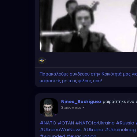
1
Παρακαλούμε συνδέσου στην Κοινότητά μας για ν
μοιραστείς με τους φίλους σου!
μοιράστηκε ένα
Nines_Rodriguez
2 χρόνια πριν
-
#NATO
#OTAN
#NATOforUkraine
#Russia
#UkraineWarNews
#Ukraina
#Ukrainekrieg
#wounded
#evacuation