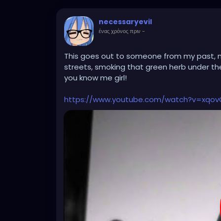
necessaryevil
ένας χρόνος πριν
-
This goes out to someone from my past,
streets, smoking that green herb under the 
you know me girl!
https://www.youtube.com/watch?v=xqov