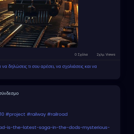
0 Σχόλια
2χλμ. Views
α δηλώσεις τι σου αρέσει, να σχολιάσεις και να
 σύνδεσμο
10
#project
#railway
#railroad
road-is-the-latest-saga-in-the-dods-mysterious-