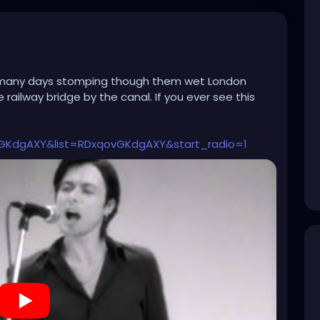
 many days stomping though them wet London
railway bridge by the canal. If you ever see this
GKdgAXY&list=RDxqovGKdgAXY&start_radio=1