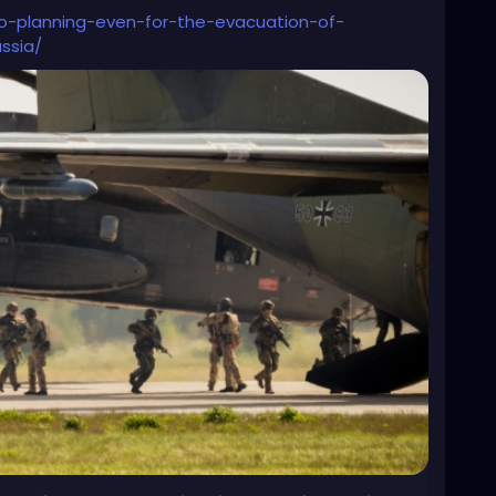
to-planning-even-for-the-evacuation-of-
ssia/