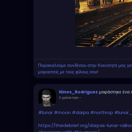
Παρακαλούμε συνδέσου στην Κοινότητά μας για ν
μοιραστείς με τους φίλους σου!
μοιράστηκε ένα
Nines_Rodriguez
2 χρόνια πριν
-
#lunar
#moon
#darpa
#northrop
#lunar_
https://thedebrief.org/darpas-lunar-rail
obsession-with-the-moon/