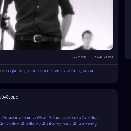
0 Σχόλια
3χλμ. Views
α δηλώσεις τι σου αρέσει, να σχολιάσεις και να
 σύνδεσμο
#RussianUkrainianWar
#RussiaUkraineConflict
#Ukraine
️
#Railway
#railwaytrack
#Germany