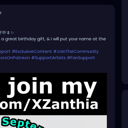
α
🌸🫶🌷✨
a great birthday gift, & I will put your name at the
pport
#ExclusiveContent
#JoinTheCommunity
orsOnPatreon
#SupportArtists
#FanSupport
#CreatorEconomy
#IndependentCreator
Only
#SupportSmallCreators
#CreativeFunding