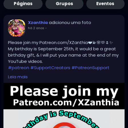
Páginas
Grupos
Eventos
adicionou uma foto
Xzanthia
há 2 anos
-
Please join my Patreon.com/XZanthia❤️💫🌸🫶🌷✨
My birthday is September 25th, it would be a great
birthday gift, & I will put your name at the end of my
YouTube videos.
#patreon
#SupportCreators
#PatreonSupport
#ExclusiveContent
#JoinTheCommunity
Leia mais
#BecomeAPatron
#Crowdfunding
#CreatorsOnPatreon
#SupportArtists
#FanSupport
#CreativeCommunity
#BehindTheScenes
#CreatorEconomy
#IndependentCreator
#SubscribeNow
#PatreonPerks
#MembersOnly
#SupportSmallCreators
#CreativeFunding
#SupportMyWork