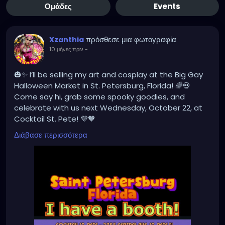
Ομάδες
Events
πρόσθεσε μια φωτογραφία
Xzanthia
10 μήνες πριν
-
🎃✨ I’ll be selling my art and cosplay at the Big Gay
Halloween Market in St. Petersburg, Florida! 🌈💀
Come say hi, grab some spooky goodies, and
celebrate with us next Wednesday, October 22, at
Cocktail St. Pete! 💜🧡
#BigGayHalloweenMarket
#StPeteEvents
Διάβασε περισσότερα
#ArtistBooth
#CosplayArt
#SpookySeason
#SupportLocal
#HalloweenMarket