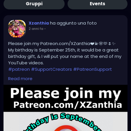
Gruppi
Events
ha aggiunto una foto
Xzanthia
2 anni fa
-
Please join my Patreon.com/XZanthia❤️💫🌸🫶🌷✨
My birthday is September 25th, it would be a great
birthday gift, & I will put your name at the end of my
YouTube videos.
#patreon
#SupportCreators
#PatreonSupport
#ExclusiveContent
#JoinTheCommunity
Read more
#BecomeAPatron
#Crowdfunding
#CreatorsOnPatreon
#SupportArtists
#FanSupport
#CreativeCommunity
#BehindTheScenes
#CreatorEconomy
#IndependentCreator
#SubscribeNow
#PatreonPerks
#MembersOnly
#SupportSmallCreators
#CreativeFunding
#SupportMyWork