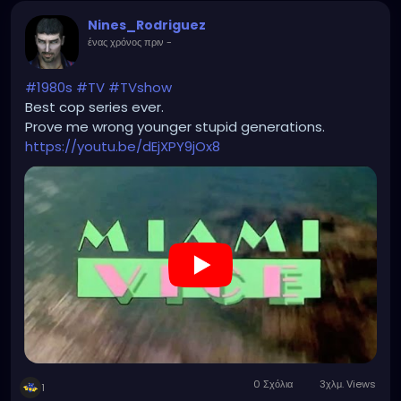
Nines_Rodriguez
ένας χρόνος πριν
-
#1980s
#TV
#TVshow
Best cop series ever.
Prove me wrong younger stupid generations.
https://youtu.be/dEjXPY9jOx8
0 Σχόλια
3χλμ. Views
1