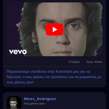
v=kSIMVnPA994&list=RDa7CAZee9Hs0&index=2
0 Σχόλια
6χλμ. Views
Παρακαλούμε συνδέσου στην Κοινότητά μας για να
δηλώσεις τι σου αρέσει, να σχολιάσεις και να μοιραστείς με
τους φίλους σου!
Nines_Rodriguez
ένας χρόνος πριν
-