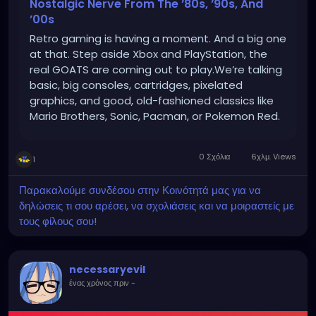
Nostalgic Nerve From The ’80s, ’90s, And
’00s
Retro gaming is having a moment. And a big one
at that. Step aside Xbox and PlayStation, the
real GOATS are coming out to play.We’re talking
basic, big consoles, cartridges, pixelated
graphics, and good, old-fashioned classics like
Mario Brothers, Sonic, Pacman, or Pokemon Red.
If you ever owned a Game Boy, a Nintendo
Entertainment System or even a Sega, you’ll
0 Σχόλια
6χλμ. Views
1
know exactly what we mean. It was the golden
age of gaming. A time that shaped a
Παρακαλούμε συνδέσου στην Κοινότητά μας για να
generation of gamers and laid the foundation
δηλώσεις τι σου αρέσει, να σχολιάσεις και να μοιραστείς με
for what h
τους φίλους σου!
necessaryevil
ένας χρόνος πριν
-