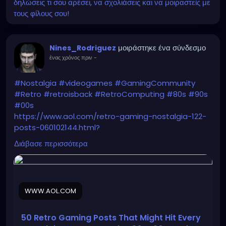
δηλώσεις τι σου αρέσει, να σχολιάσεις και να μοιραστείς με
τους φίλους σου!
μοιράστηκε ένα σύνδεσμο
Nines_Rodriguez
ένας χρόνος πριν
-
#Nostalgia
#videogames
#GamingCommunity
#Retro
#retroisback
#RetroComputing
#80s
#90s
#00s
https://www.aol.com/retro-gaming-nostalgia-122-
posts-060102144.html?
guccounter=1&guce_referrer=aHR0cHM6Ly9uZXdzL
Διάβασε περισσότερα
mdvb2dsZS5jb20v&guce_referrer_sig=AQAAAN3XXz
m4GRFsChzpLC7C7UjjDJA4aXt_nHLpF36SdJWUVZkiN
u7mflqlaPSAmg8boO0fYhudH8bTuOsW5nvhWBGsA
MDRmXVPX91yTb0dxxfwYTyQHzgkarAmY2FtkNcBlgDg
WWW.AOL.COM
CaACtjuCMxR5XXAXOjfpOyxjn6wVfcCOvExtjMnP
50 Retro Gaming Posts That Might Hit Every