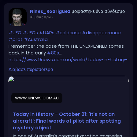
μοιράστηκε ένα σύνδεσμο
Nines_Rodriguez
10 μήνες πριν
-
#UFO
#UFOs
#UAPs
#coldcase
#disappearance
#pilot
#Australia
I remember the case from THE UNEXPLAINED tomes
back in the early
#80s
...
https://www.9news.com.au/world/today-in-history-
-october-21-what-happened-on-this-
Διάβασε περισσότερα
day/cbb22f89-4d84-4a96-b2f4-5159b2b25162
WWW.9NEWS.COM.AU
Today in History - October 21: 'It's not an
aircraft': Final words of pilot after spotting
mystery object
I n one of Australia's greatest aviation mysteries,