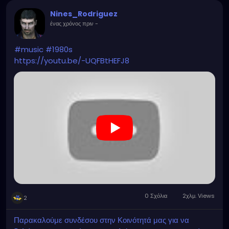
Nines_Rodriguez
ένας χρόνος πριν
-
#music
#1980s
https://youtu.be/-UQFBtHEFJ8
0 Σχόλια
2χλμ. Views
2
Παρακαλούμε συνδέσου στην Κοινότητά μας για να