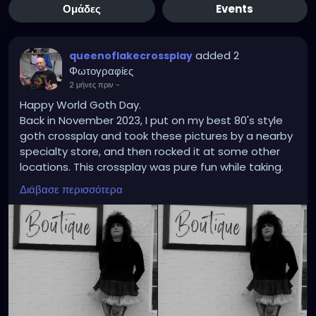
Ομάδες
Events
added 2
queenoflakecrossplay
Φωτογραφίες
2 μήνες πριν
-
Happy World Goth Day.
Back in November 2023, I put on my best 80's style
goth crossplay and took these pictures by a nearby
specialty store, and then rocked it at some other
locations. This crossplay was pure fun while taking.
Shifting the pictures into black and white mode
Διάβασε περισσότερα
really brings out the gothic 80s style I have known
since childhood. Another awesome crossplay that
was a blast.