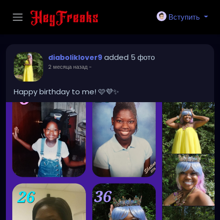
Вступить
added 5 фото
diaboliklover9
2 месяца назад
-
Happy birthday to me! 🩷💜✨️