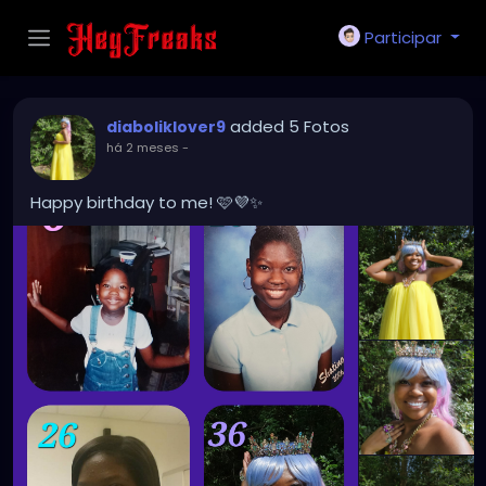
Participar
added 5 Fotos
diaboliklover9
há 2 meses
-
Happy birthday to me! 🩷💜✨️